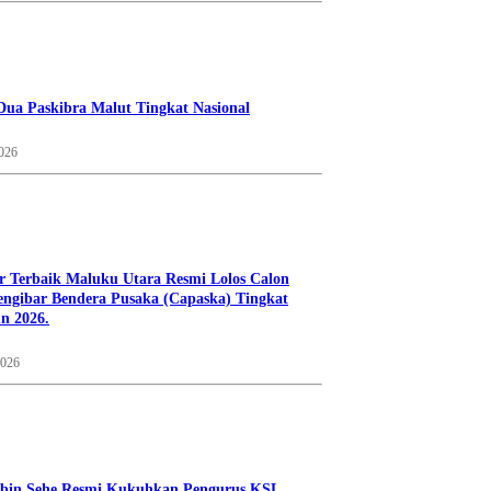
Dua Paskibra Malut Tingkat Nasional
2026
r Terbaik Maluku Utara Resmi Lolos Calon
ngibar Bendera Pusaka (Capaska) Tingkat
n 2026.
2026
bin Sehe Resmi Kukuhkan Pengurus KSL