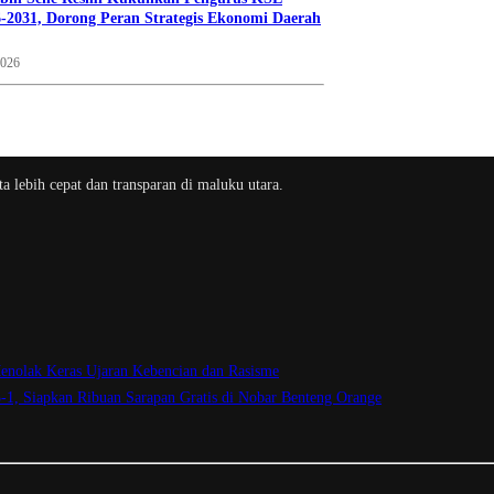
-2031, Dorong Peran Strategis Ekonomi Daerah
2026
a lebih cepat dan transparan di maluku utara.
enolak Keras Ujaran Kebencian dan Rasisme
3-1, Siapkan Ribuan Sarapan Gratis di Nobar Benteng Orange