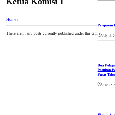
Ketua Komisi 1
Home
/
Pelepasan 
There aren't any posts currently published under this tag.
July 13, 
Dua Pelaja
Pasukan Pe
Pusat Tahu
June 22, 
Wagub Sar