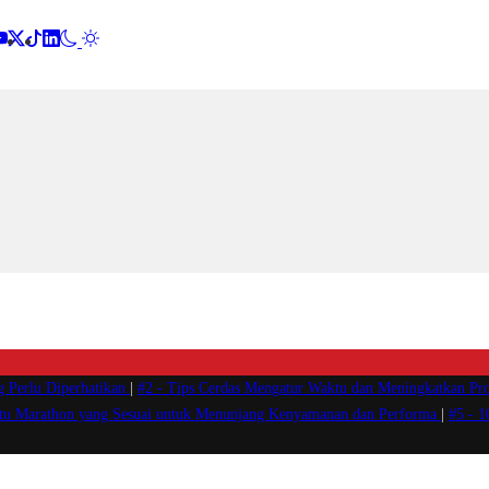
g Perlu Diperhatikan
|
#2 -
Tips Cerdas Mengatur Waktu dan Meningkatkan Pro
atu Marathon yang Sesuai untuk Menunjang Kenyamanan dan Performa
|
#5 -
1