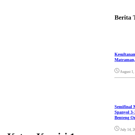
Berita 
Kesultanan
Matraman,
August 1,
Semifinal 
Spanyol 3-
Benteng O
July 14, 