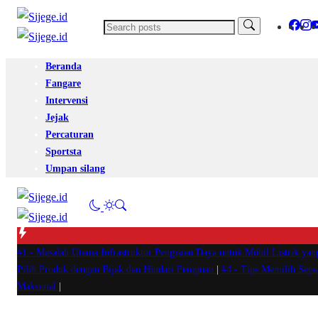
Beranda
Fangare
Intervensi
Jejak
Percaturan
Sportsta
Umpan silang
#1 -
Masalah Utama Infrastruktur Pengisian Daya untuk Mobil Listrik yan
Pilih Produk dengan Bijak dan Hindari Penipuan
|
#4 -
Tips Memilih Sep
Maksimal
|