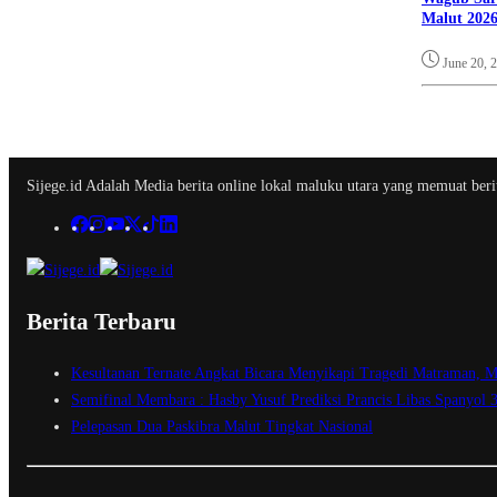
Malut 2026
June 20, 
Sijege.id Adalah Media berita online lokal maluku utara yang memuat berit
Berita Terbaru
Kesultanan Ternate Angkat Bicara Menyikapi Tragedi Matraman, M
Semifinal Membara : Hasby Yusuf Prediksi Prancis Libas Spanyol 
Pelepasan Dua Paskibra Malut Tingkat Nasional