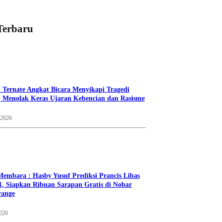
Terbaru
 Ternate Angkat Bicara Menyikapi Tragedi
 Menolak Keras Ujaran Kebencian dan Rasisme
 2026
Membara : Hasby Yusuf Prediksi Prancis Libas
1, Siapkan Ribuan Sarapan Gratis di Nobar
range
2026