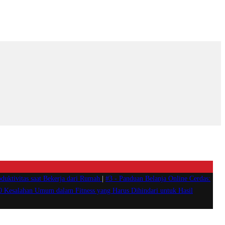
duktivitas saat Bekerja dari Rumah
|
#3 -
Panduan Belanja Online Cerdas:
0 Kesalahan Umum dalam Fitness yang Harus Dihindari untuk Hasil