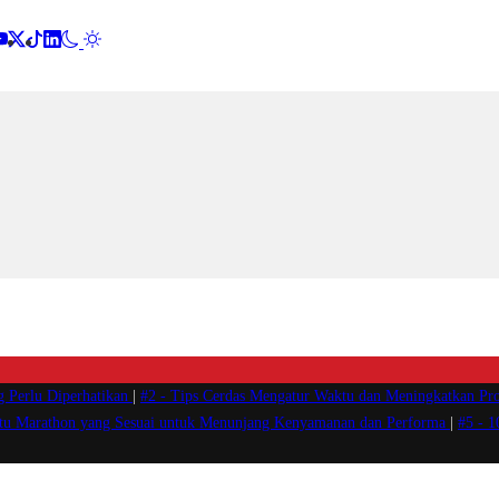
g Perlu Diperhatikan
|
#2 -
Tips Cerdas Mengatur Waktu dan Meningkatkan Pro
atu Marathon yang Sesuai untuk Menunjang Kenyamanan dan Performa
|
#5 -
1