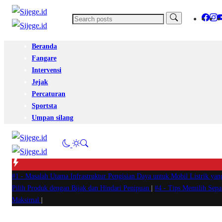
Beranda
Fangare
Intervensi
Jejak
Percaturan
Sportsta
Umpan silang
#1 -
Masalah Utama Infrastruktur Pengisian Daya untuk Mobil Listrik yan
Pilih Produk dengan Bijak dan Hindari Penipuan
|
#4 -
Tips Memilih Sep
Maksimal
|