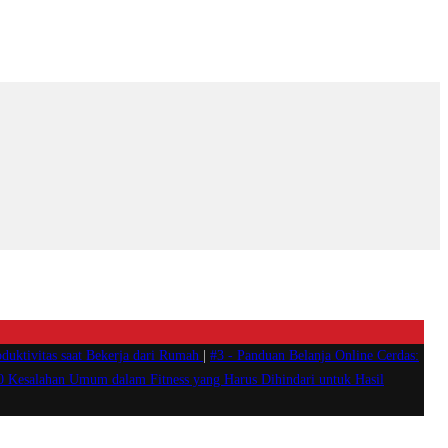
duktivitas saat Bekerja dari Rumah
|
#3 -
Panduan Belanja Online Cerdas:
0 Kesalahan Umum dalam Fitness yang Harus Dihindari untuk Hasil