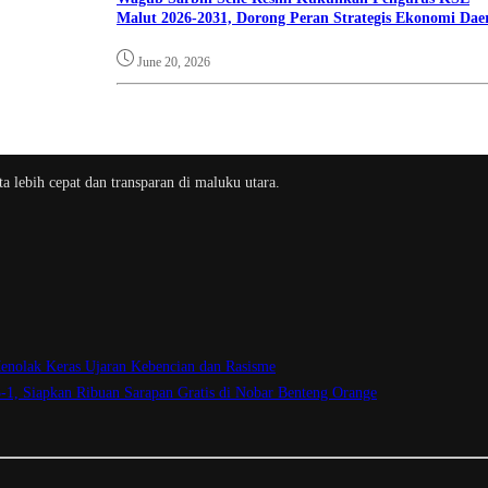
Malut 2026-2031, Dorong Peran Strategis Ekonomi Dae
June 20, 2026
a lebih cepat dan transparan di maluku utara.
enolak Keras Ujaran Kebencian dan Rasisme
3-1, Siapkan Ribuan Sarapan Gratis di Nobar Benteng Orange