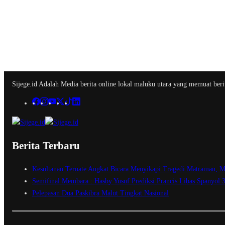
Sijege.id Adalah Media berita online lokal maluku utara yang memuat berit
Berita Terbaru
Kesultanan Ternate Angkat Bicara Menyikapi Tragedi Matraman, M
Semifinal Membara : Hasby Yusuf Prediksi Prancis Libas Spanyol 
Pelepasan Dua Paskibra Malut Tingkat Nasional