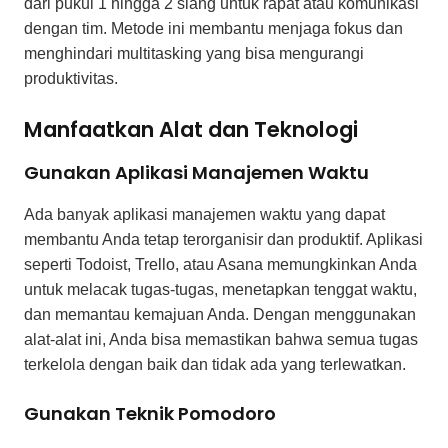
dari pukul 1 hingga 2 siang untuk rapat atau komunikasi
dengan tim. Metode ini membantu menjaga fokus dan
menghindari multitasking yang bisa mengurangi
produktivitas.
Manfaatkan Alat dan Teknologi
Gunakan Aplikasi Manajemen Waktu
Ada banyak aplikasi manajemen waktu yang dapat
membantu Anda tetap terorganisir dan produktif. Aplikasi
seperti Todoist, Trello, atau Asana memungkinkan Anda
untuk melacak tugas-tugas, menetapkan tenggat waktu,
dan memantau kemajuan Anda. Dengan menggunakan
alat-alat ini, Anda bisa memastikan bahwa semua tugas
terkelola dengan baik dan tidak ada yang terlewatkan.
Gunakan Teknik Pomodoro