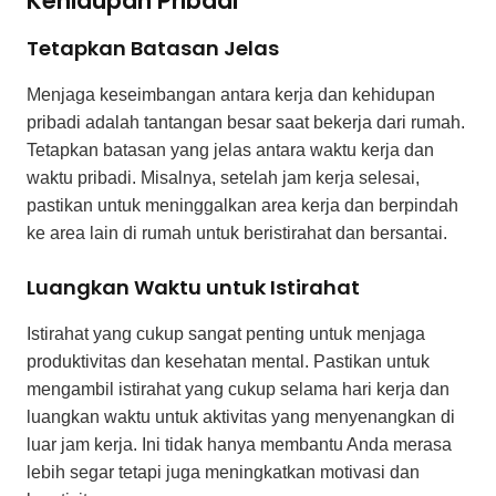
Kehidupan Pribadi
Tetapkan Batasan Jelas
Menjaga keseimbangan antara kerja dan kehidupan
pribadi adalah tantangan besar saat bekerja dari rumah.
Tetapkan batasan yang jelas antara waktu kerja dan
waktu pribadi. Misalnya, setelah jam kerja selesai,
pastikan untuk meninggalkan area kerja dan berpindah
ke area lain di rumah untuk beristirahat dan bersantai.
Luangkan Waktu untuk Istirahat
Istirahat yang cukup sangat penting untuk menjaga
produktivitas dan kesehatan mental. Pastikan untuk
mengambil istirahat yang cukup selama hari kerja dan
luangkan waktu untuk aktivitas yang menyenangkan di
luar jam kerja. Ini tidak hanya membantu Anda merasa
lebih segar tetapi juga meningkatkan motivasi dan