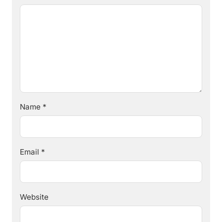
Name
*
Email
*
Website