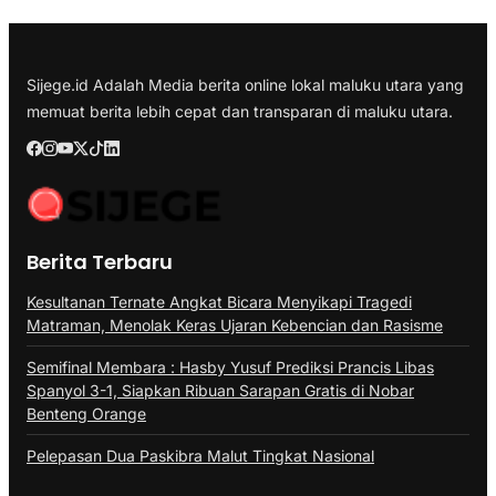
Sijege.id Adalah Media berita online lokal maluku utara yang
memuat berita lebih cepat dan transparan di maluku utara.
Berita Terbaru
Kesultanan Ternate Angkat Bicara Menyikapi Tragedi
Matraman, Menolak Keras Ujaran Kebencian dan Rasisme
Semifinal Membara : Hasby Yusuf Prediksi Prancis Libas
Spanyol 3-1, Siapkan Ribuan Sarapan Gratis di Nobar
Benteng Orange
Pelepasan Dua Paskibra Malut Tingkat Nasional