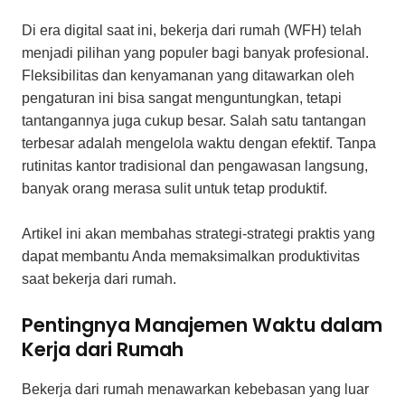
Di era digital saat ini, bekerja dari rumah (WFH) telah
menjadi pilihan yang populer bagi banyak profesional.
Fleksibilitas dan kenyamanan yang ditawarkan oleh
pengaturan ini bisa sangat menguntungkan, tetapi
tantangannya juga cukup besar. Salah satu tantangan
terbesar adalah mengelola waktu dengan efektif. Tanpa
rutinitas kantor tradisional dan pengawasan langsung,
banyak orang merasa sulit untuk tetap produktif.
Artikel ini akan membahas strategi-strategi praktis yang
dapat membantu Anda memaksimalkan produktivitas
saat bekerja dari rumah.
Pentingnya Manajemen Waktu dalam
Kerja dari Rumah
Bekerja dari rumah menawarkan kebebasan yang luar