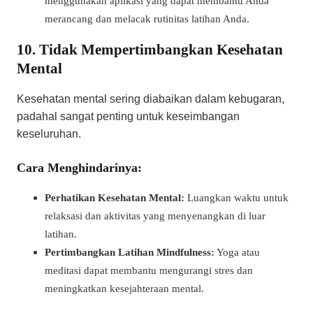
menggunakan aplikasi yang dapat membantu Anda
merancang dan melacak rutinitas latihan Anda.
10. Tidak Mempertimbangkan Kesehatan
Mental
Kesehatan mental sering diabaikan dalam kebugaran,
padahal sangat penting untuk keseimbangan
keseluruhan.
Cara Menghindarinya:
Perhatikan Kesehatan Mental:
Luangkan waktu untuk
relaksasi dan aktivitas yang menyenangkan di luar
latihan.
Pertimbangkan Latihan Mindfulness:
Yoga atau
meditasi dapat membantu mengurangi stres dan
meningkatkan kesejahteraan mental.