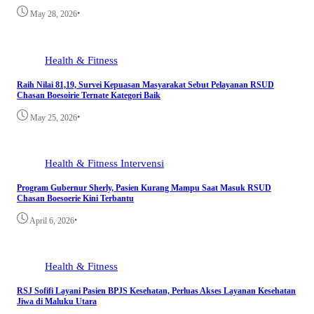
•
May 28, 2026
Health & Fitness
Raih Nilai 81,19, Survei Kepuasan Masyarakat Sebut Pelayanan RSUD
Chasan Boesoirie Ternate Kategori Baik
•
May 25, 2026
Health & Fitness
Intervensi
Program Gubernur Sherly, Pasien Kurang Mampu Saat Masuk RSUD
Chasan Boesoerie Kini Terbantu
•
April 6, 2026
Health & Fitness
RSJ Sofifi Layani Pasien BPJS Kesehatan, Perluas Akses Layanan Kesehatan
Jiwa di Maluku Utara