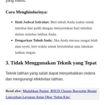
yang intens.
Cara Menghindarinya:
Ikuti Jadwal Istirahat:
Beri tubuh Anda waktu untuk
istirahat dan pulih dengan menyertakan hari istirahat
dalam rutinitas latihan Anda.
Dengarkan Tubuh Anda:
Jika Anda merasa sangat lelah
atau nyeri, beri waktu untuk beristirahat atau lakukan
latihan ringan.
3. Tidak Menggunakan Teknik yang Tepat
Teknik latihan yang salah dapat menyebabkan cedera
dan mengurangi efektivitas latihan.
Read also:
Mudahkan Pasien, RSUD Chasan Boesoirie Resmi
Luncurkan Layanan Antar Obat ‘Sobat Kita’