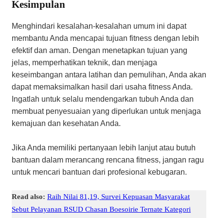
Kesimpulan
Menghindari kesalahan-kesalahan umum ini dapat
membantu Anda mencapai tujuan fitness dengan lebih
efektif dan aman. Dengan menetapkan tujuan yang
jelas, memperhatikan teknik, dan menjaga
keseimbangan antara latihan dan pemulihan, Anda akan
dapat memaksimalkan hasil dari usaha fitness Anda.
Ingatlah untuk selalu mendengarkan tubuh Anda dan
membuat penyesuaian yang diperlukan untuk menjaga
kemajuan dan kesehatan Anda.
Jika Anda memiliki pertanyaan lebih lanjut atau butuh
bantuan dalam merancang rencana fitness, jangan ragu
untuk mencari bantuan dari profesional kebugaran.
Read also:
Raih Nilai 81,19, Survei Kepuasan Masyarakat
Sebut Pelayanan RSUD Chasan Boesoirie Ternate Kategori