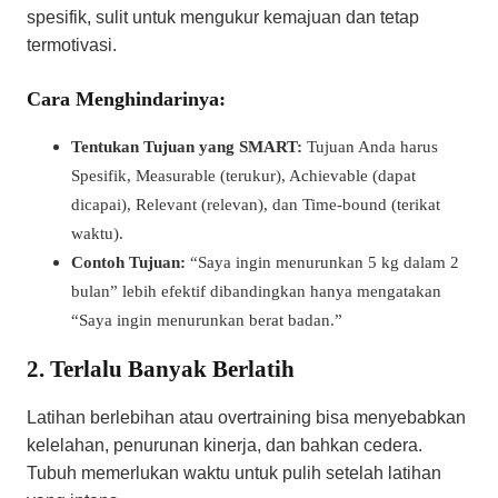
spesifik, sulit untuk mengukur kemajuan dan tetap
termotivasi.
Cara Menghindarinya:
Tentukan Tujuan yang SMART:
Tujuan Anda harus
Spesifik, Measurable (terukur), Achievable (dapat
dicapai), Relevant (relevan), dan Time-bound (terikat
waktu).
Contoh Tujuan:
“Saya ingin menurunkan 5 kg dalam 2
bulan” lebih efektif dibandingkan hanya mengatakan
“Saya ingin menurunkan berat badan.”
2. Terlalu Banyak Berlatih
Latihan berlebihan atau overtraining bisa menyebabkan
kelelahan, penurunan kinerja, dan bahkan cedera.
Tubuh memerlukan waktu untuk pulih setelah latihan