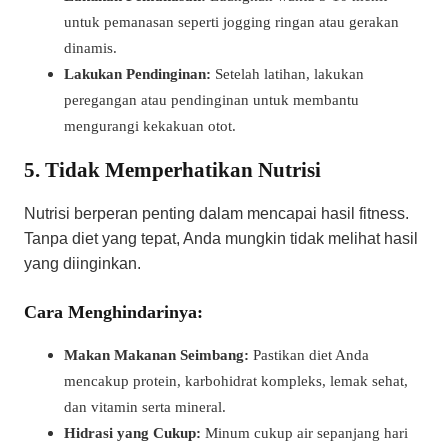
untuk pemanasan seperti jogging ringan atau gerakan
dinamis.
Lakukan Pendinginan:
Setelah latihan, lakukan
peregangan atau pendinginan untuk membantu
mengurangi kekakuan otot.
5. Tidak Memperhatikan Nutrisi
Nutrisi berperan penting dalam mencapai hasil fitness.
Tanpa diet yang tepat, Anda mungkin tidak melihat hasil
yang diinginkan.
Cara Menghindarinya:
Makan Makanan Seimbang:
Pastikan diet Anda
mencakup protein, karbohidrat kompleks, lemak sehat,
dan vitamin serta mineral.
Hidrasi yang Cukup:
Minum cukup air sepanjang hari