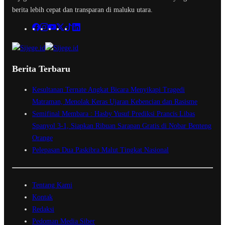
berita lebih cepat dan transparan di maluku utara.
Berita Terbaru
Kesultanan Ternate Angkat Bicara Menyikapi Tragedi
Matraman, Menolak Keras Ujaran Kebencian dan Rasisme
Semifinal Membara : Hasby Yusuf Prediksi Prancis Libas
Spanyol 3-1, Siapkan Ribuan Sarapan Gratis di Nobar Benteng
Orange
Pelepasan Dua Paskibra Malut Tingkat Nasional
Tentang Kami
Kontak
Redaksi
Pedoman Media Siber