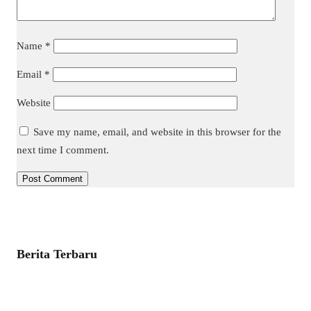
Name
*
Email
*
Website
Save my name, email, and website in this browser for the
next time I comment.
Berita Terbaru