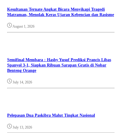
Kesultanan Ternate Angkat Bicara Menyikapi Tragedi
Matraman, Menolak Keras Ujaran Kebencian dan Rasisme
August 1, 2026
Semifinal Membara : Hasby Yusuf Prediksi Prancis Libas
Spanyol 3-1, Siapkan Ribuan Sarapan Gratis di Nobar
Benteng Orange
July 14, 2026
Pelepasan Dua Paskibra Malut Tingkat Nasional
July 13, 2026