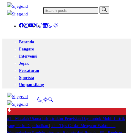
Beranda
Fangare
Intervensi
Jejak
Percaturan
Sportsta
Umpan silang
#1 -
Masalah Utama Infrastruktur Pengisian Daya untuk Mobil Listrik
yang Perlu Diperhatikan
|
#2 -
Tips Cerdas Mengatur Waktu dan
Meningkatkan Produktivitas saat Bekerja dari Rumah
|
#3 -
Panduan