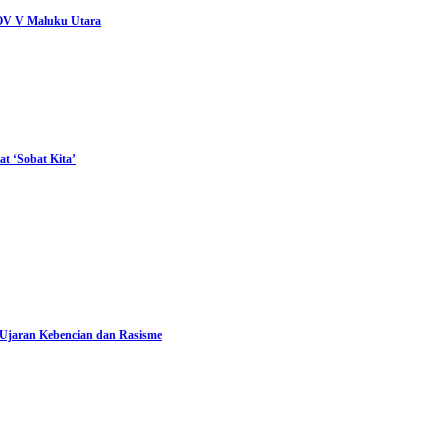
ROV V Maluku Utara
t ‘Sobat Kita’
 Ujaran Kebencian dan Rasisme