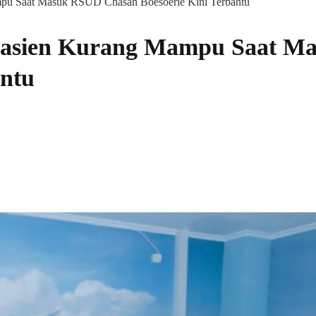
mpu Saat Masuk RSUD Chasan Boesoerie Kini Terbantu
 Pasien Kurang Mampu Saat 
antu