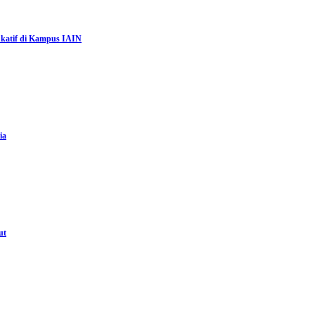
katif di Kampus IAIN
ia
ut