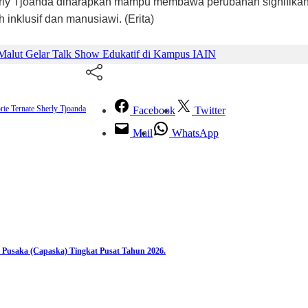
erly Tjoanda diharapkan mampu membawa perubahan signifikan
inklusif dan manusiawi. (Erita)
alut Gelar Talk Show Edukatif di Kampus IAIN
ie Ternate
Sherly Tjoanda
Facebook
Twitter
Mail
WhatsApp
 Pusaka (Capaska) Tingkat Pusat Tahun 2026.