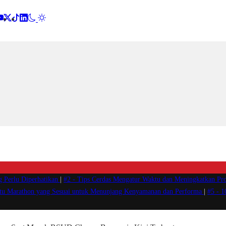
g Perlu Diperhatikan
|
#2 -
Tips Cerdas Mengatur Waktu dan Meningkatkan Pro
atu Marathon yang Sesuai untuk Menunjang Kenyamanan dan Performa
|
#5 -
1