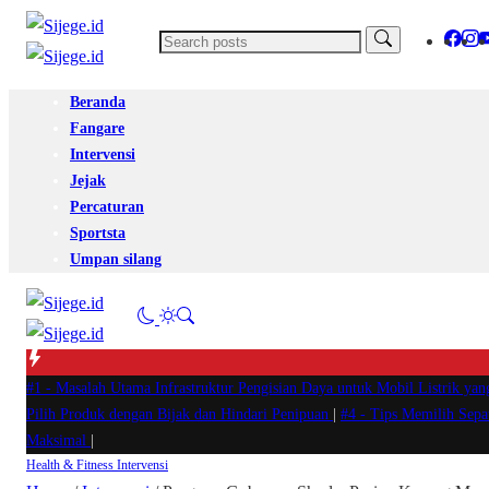
Beranda
Fangare
Intervensi
Jejak
Percaturan
Sportsta
Umpan silang
#1 -
Masalah Utama Infrastruktur Pengisian Daya untuk Mobil Listrik yan
Pilih Produk dengan Bijak dan Hindari Penipuan
|
#4 -
Tips Memilih Sep
Maksimal
|
Health & Fitness
Intervensi