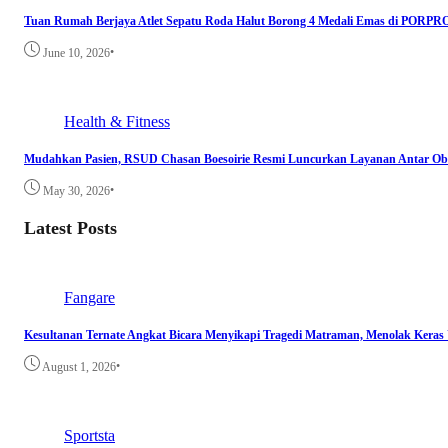
Tuan Rumah Berjaya Atlet Sepatu Roda Halut Borong 4 Medali Emas di PORP
•
June 10, 2026
Health & Fitness
Mudahkan Pasien, RSUD Chasan Boesoirie Resmi Luncurkan Layanan Antar Oba
•
May 30, 2026
Latest Posts
Fangare
Kesultanan Ternate Angkat Bicara Menyikapi Tragedi Matraman, Menolak Keras
•
August 1, 2026
Sportsta