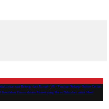
duktivitas saat Bekerja dari Rumah
|
#3 -
Panduan Belanja Online Cerdas:
0 Kesalahan Umum dalam Fitness yang Harus Dihindari untuk Hasil