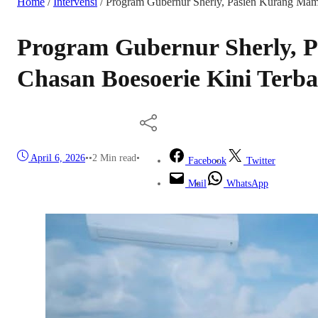
Home
/
Intervensi
/
Program Gubernur Sherly, Pasien Kurang Ma
Program Gubernur Sherly,
Chasan Boesoerie Kini Terb
April 6, 2026
•
•
2 Min read
•
Facebook
Twitter
Mail
WhatsApp