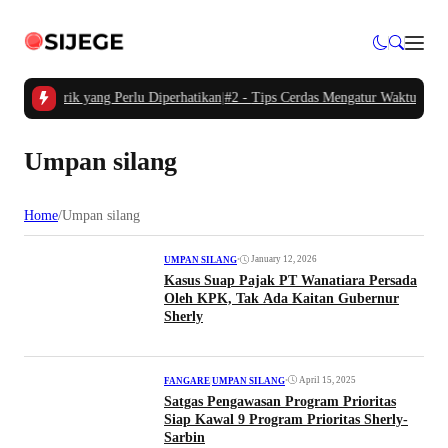
obil Listrik yang Perlu Diperhatikan
|
#2 -
Tips Cerdas Mengatur Waktu dan Men
Umpan silang
Home
/
Umpan silang
•
January 12, 2026
UMPAN SILANG
Kasus Suap Pajak PT Wanatiara Persada
Oleh KPK, Tak Ada Kaitan Gubernur
Sherly
•
April 15, 2025
FANGARE
|
UMPAN SILANG
Satgas Pengawasan Program Prioritas
Siap Kawal 9 Program Prioritas Sherly-
Sarbin