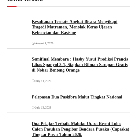
Kesultanan Ternate Angkat Bicara Menyikapi
Tragedi Matraman, Menolak Keras Ujaran
Kebencian dan Rasisme
August 1, 2026
Semifinal Membara : Hasby Yusuf Prediksi Prancis
Libas Spanyol 3-1, Siapkan Ribuan Sarapan Gratis
di Nobar Benteng Orange
July 14, 2026
Pelepasan Dua Paskibra Malut Tingkat Nasional
July 13, 2026
Dua Pelajar Terbaik Maluku Utara Resmi Lolos
Calon Pasukan Pengibar Bendera Pusaka (Capaska)
Tingkat Pusat Tahun 2026.