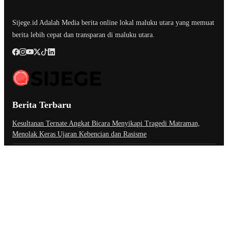
Sijege.id Adalah Media berita online lokal maluku utara yang memuat
berita lebih cepat dan transparan di maluku utara.
Berita Terbaru
Kesultanan Ternate Angkat Bicara Menyikapi Tragedi Matraman,
Menolak Keras Ujaran Kebencian dan Rasisme
Semifinal Membara : Hasby Yusuf Prediksi Prancis Libas Spanyol 3-
1, Siapkan Ribuan Sarapan Gratis di Nobar Benteng Orange
Pelepasan Dua Paskibra Malut Tingkat Nasional
Tentang Kami
Kontak
Redaksi
Pedoman Media Siber
Kode Etik