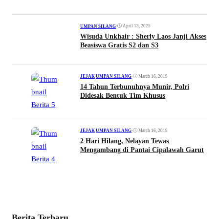
•
April 13, 2025
UMPAN SILANG
Wisuda Unkhair : Sherly Laos Janji Akses
Beasiswa Gratis S2 dan S3
•
March 16, 2019
JEJAK
|
UMPAN SILANG
14 Tahun Terbunuhnya Munir, Polri
Didesak Bentuk Tim Khusus
•
March 16, 2019
JEJAK
|
UMPAN SILANG
2 Hari Hilang, Nelayan Tewas
Mengambang di Pantai Cipalawah Garut
Berita Terbaru