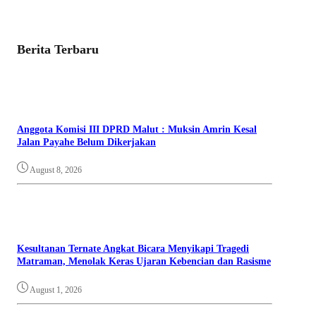
Berita Terbaru
Anggota Komisi III DPRD Malut : Muksin Amrin Kesal
Jalan Payahe Belum Dikerjakan
August 8, 2026
Kesultanan Ternate Angkat Bicara Menyikapi Tragedi
Matraman, Menolak Keras Ujaran Kebencian dan Rasisme
August 1, 2026