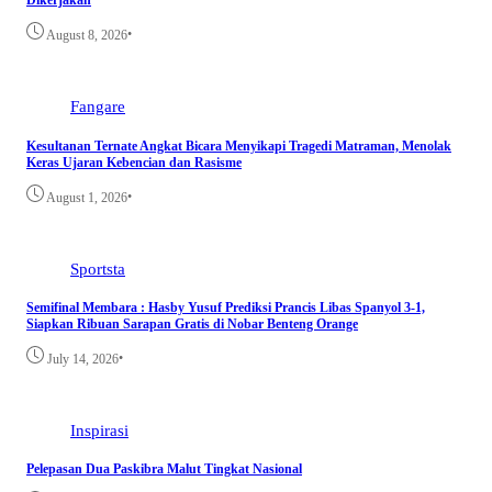
Dikerjakan
•
August 8, 2026
Fangare
Kesultanan Ternate Angkat Bicara Menyikapi Tragedi Matraman, Menolak
Keras Ujaran Kebencian dan Rasisme
•
August 1, 2026
Sportsta
Semifinal Membara : Hasby Yusuf Prediksi Prancis Libas Spanyol 3-1,
Siapkan Ribuan Sarapan Gratis di Nobar Benteng Orange
•
July 14, 2026
Inspirasi
Pelepasan Dua Paskibra Malut Tingkat Nasional