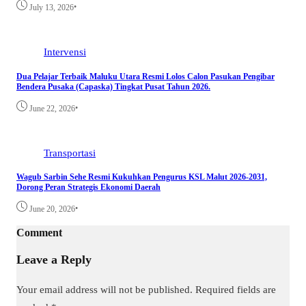
•
July 13, 2026
Intervensi
Dua Pelajar Terbaik Maluku Utara Resmi Lolos Calon Pasukan Pengibar
Bendera Pusaka (Capaska) Tingkat Pusat Tahun 2026.
•
June 22, 2026
Transportasi
Wagub Sarbin Sehe Resmi Kukuhkan Pengurus KSL Malut 2026-2031,
Dorong Peran Strategis Ekonomi Daerah
•
June 20, 2026
Comment
Leave a Reply
Your email address will not be published.
Required fields are