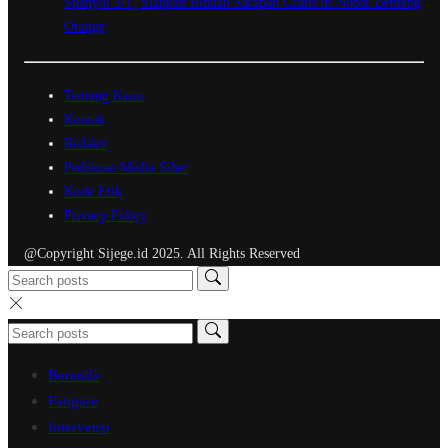
Spanyol 3-1, Siapkan Ribuan Sarapan Gratis di Nobar Benteng
Orange
Tentang Kami
Kontak
Redaksi
Pedoman Media Siber
Kode Etik
Privacy Policy
@Copyright Sijege.id 2025. All Rights Reserved
Beranda
Fangare
Intervensi