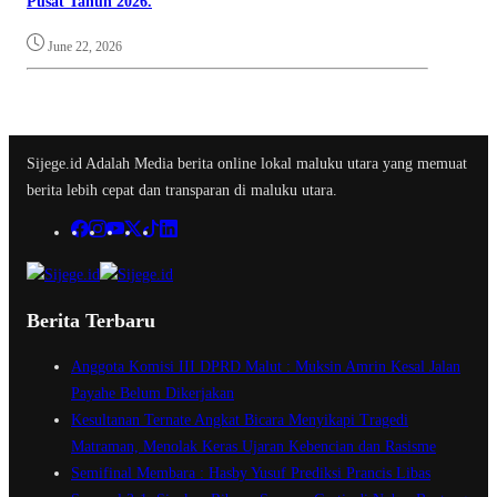
Pusat Tahun 2026.
June 22, 2026
Sijege.id Adalah Media berita online lokal maluku utara yang memuat
berita lebih cepat dan transparan di maluku utara.
Berita Terbaru
Anggota Komisi III DPRD Malut : Muksin Amrin Kesal Jalan
Payahe Belum Dikerjakan
Kesultanan Ternate Angkat Bicara Menyikapi Tragedi
Matraman, Menolak Keras Ujaran Kebencian dan Rasisme
Semifinal Membara : Hasby Yusuf Prediksi Prancis Libas