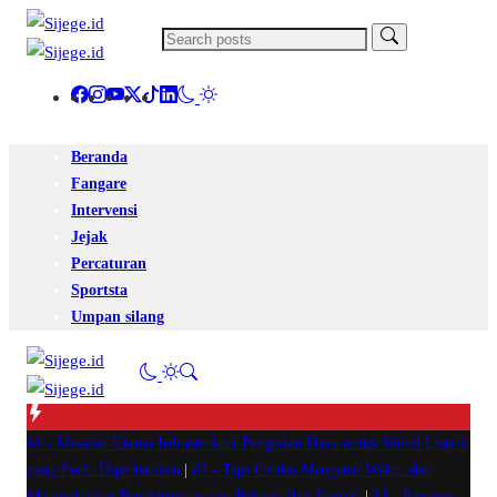
Beranda
Fangare
Intervensi
Jejak
Percaturan
Sportsta
Umpan silang
#1 -
Masalah Utama Infrastruktur Pengisian Daya untuk Mobil Listrik
yang Perlu Diperhatikan
|
#2 -
Tips Cerdas Mengatur Waktu dan
Meningkatkan Produktivitas saat Bekerja dari Rumah
|
#3 -
Panduan