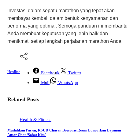
Investasi dalam sepatu marathon yang tepat akan
membayar kembali dalam bentuk kenyamanan dan
performa yang optimal. Semoga panduan ini membantu
Anda membuat keputusan yang lebih baik dan
menikmati setiap langkah perjalanan marathon Anda.
Headline
Facebook
Twitter
Mail
WhatsApp
Related Posts
Health & Fitness
Mudahkan Pasien, RSUD Chasan Boesoirie Resmi Luncurkan Layanan
Antar Obat ‘Sobat Kita’