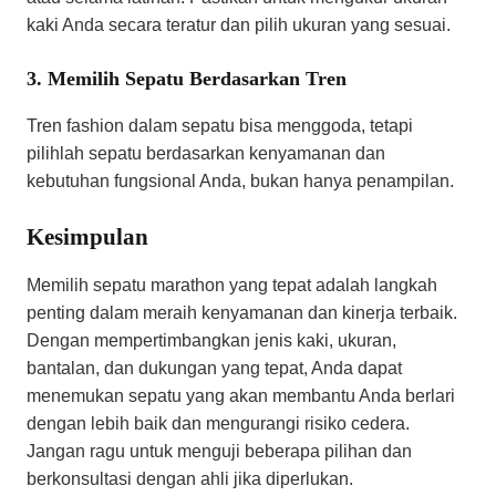
kaki Anda secara teratur dan pilih ukuran yang sesuai.
3.
Memilih Sepatu Berdasarkan Tren
Tren fashion dalam sepatu bisa menggoda, tetapi
pilihlah sepatu berdasarkan kenyamanan dan
kebutuhan fungsional Anda, bukan hanya penampilan.
Kesimpulan
Memilih sepatu marathon yang tepat adalah langkah
penting dalam meraih kenyamanan dan kinerja terbaik.
Dengan mempertimbangkan jenis kaki, ukuran,
bantalan, dan dukungan yang tepat, Anda dapat
menemukan sepatu yang akan membantu Anda berlari
dengan lebih baik dan mengurangi risiko cedera.
Jangan ragu untuk menguji beberapa pilihan dan
berkonsultasi dengan ahli jika diperlukan.