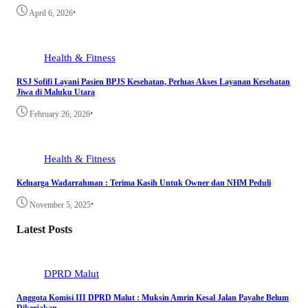
•
April 6, 2026
Health & Fitness
RSJ Sofifi Layani Pasien BPJS Kesehatan, Perluas Akses Layanan Kesehatan
Jiwa di Maluku Utara
•
February 26, 2026
Health & Fitness
Keluarga Wadarrahman : Terima Kasih Untuk Owner dan NHM Peduli
•
November 5, 2025
Latest Posts
DPRD Malut
Anggota Komisi III DPRD Malut : Muksin Amrin Kesal Jalan Payahe Belum