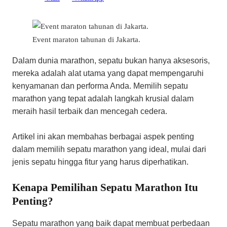
Event maraton tahunan di Jakarta.
Dalam dunia marathon, sepatu bukan hanya aksesoris,
mereka adalah alat utama yang dapat mempengaruhi
kenyamanan dan performa Anda. Memilih sepatu
marathon yang tepat adalah langkah krusial dalam
meraih hasil terbaik dan mencegah cedera.
Artikel ini akan membahas berbagai aspek penting
dalam memilih sepatu marathon yang ideal, mulai dari
jenis sepatu hingga fitur yang harus diperhatikan.
Kenapa Pemilihan Sepatu Marathon Itu
Penting?
Sepatu marathon yang baik dapat membuat perbedaan