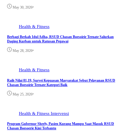
•
May 30, 2026
Health & Fitness
Berbagi Berkah Idul Adha, RSUD Chasan Boesoirie Ternate Salurkan
Daging Kurban untuk Ratusan Pegawai
•
May 28, 2026
Health & Fitness
Raih Nilai 81,19, Survei Kepuasan Masyarakat Sebut Pelayanan RSUD
Chasan Boesoirie Ternate Kategori Baik
•
May 25, 2026
Health & Fitness
Intervensi
Program Gubernur Sherly, Pasien Kurang Mampu Saat Masuk RSUD
Chasan Boesoerie Kini Terbantu