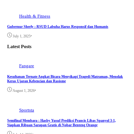
Health & Fitness
Gubernur Sherly : RSUD Labuha Harus Responsif dan Humanis
•
July 1, 2025
Latest Posts
Fangare
Kesultanan Ternate Angkat Bicara Menyikapi Tragedi Matraman, Menolak
Keras Ujaran Kebencian dan Rasisme
•
August 1, 2026
Sportsta
Semifinal Membara : Hasby Yusuf Prediksi Prancis Libas Spanyol 3-1,
Siapkan Ribuan Sarapan Gratis di Nobar Benteng Orange