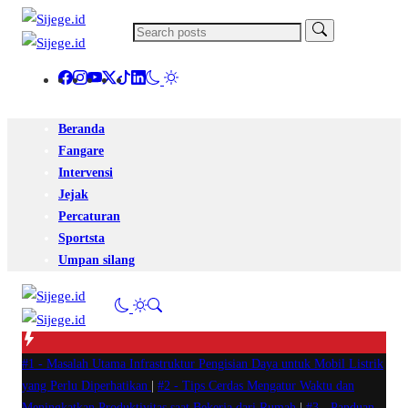
Beranda
Fangare
Intervensi
Jejak
Percaturan
Sportsta
Umpan silang
#1 -
Masalah Utama Infrastruktur Pengisian Daya untuk Mobil Listrik
yang Perlu Diperhatikan
|
#2 -
Tips Cerdas Mengatur Waktu dan
Meningkatkan Produktivitas saat Bekerja dari Rumah
|
#3 -
Panduan