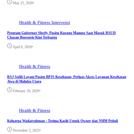
•
May 25, 2026
Health & Fitness
Intervensi
Program Gubernur Sherly, Pasien Kurang Mampu Saat Masuk RSUD
Chasan Boesoerie Kini Terbantu
•
April 6, 2026
Health & Fitness
RSJ Sofifi Layani Pasien BPJS Kesehatan, Perluas Akses Layanan Kesehatan
Jiwa di Maluku Utara
•
February 26, 2026
Health & Fitness
Keluarga Wadarrahman : Terima Kasih Untuk Owner dan NHM Peduli
•
November 5, 2025