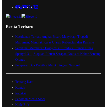
Berita Terbaru
Kesultanan Ternate Angkat Bicara Menyikapi Tragedi
Matraman, Menolak Keras Ujaran Kebencian dan Rasisme
Semifinal Membara : Hasby Yusuf Prediksi Prancis Libas
Spanyol 3-1, Siapkan Ribuan Sarapan Gratis di Nobar Benteng
Orange
Pelepasan Dua Paskibra Malut Tingkat Nasional
Tentang Kami
Kontak
Redaksi
Pedoman Media Siber
Kode Etik