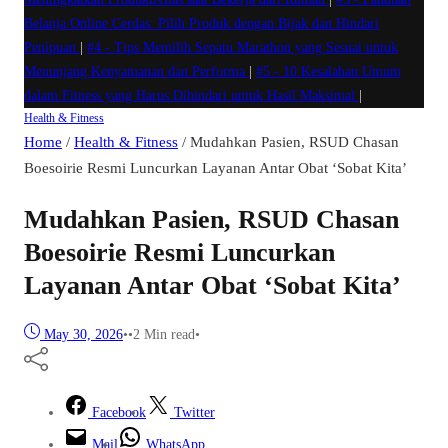
Belanja Online Cerdas: Pilih Produk dengan Bijak dan Hindari
Penipuan
|
#4 -
Tips Memilih Sepatu Marathon yang Sesuai untuk
Menunjang Kenyamanan dan Performa
|
#5 -
10 Kesalahan Umum
dalam Fitness yang Harus Dihindari untuk Hasil Maksimal
|
Health & Fitness
Home
/
Health & Fitness
/
Mudahkan Pasien, RSUD Chasan
Boesoirie Resmi Luncurkan Layanan Antar Obat ‘Sobat Kita’
Mudahkan Pasien, RSUD Chasan
Boesoirie Resmi Luncurkan
Layanan Antar Obat ‘Sobat Kita’
May 30, 2026
•
•
2 Min read
•
Facebook
Twitter
Mail
WhatsApp