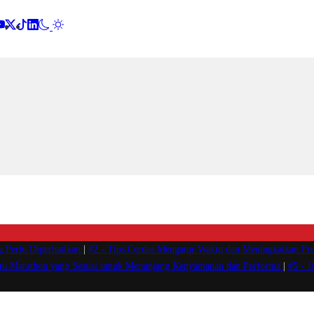
g Perlu Diperhatikan
|
#2 -
Tips Cerdas Mengatur Waktu dan Meningkatkan Pro
atu Marathon yang Sesuai untuk Menunjang Kenyamanan dan Performa
|
#5 -
1