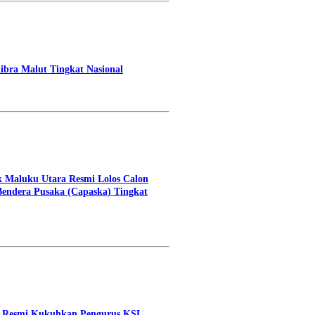
ibra Malut Tingkat Nasional
k Maluku Utara Resmi Lolos Calon
Bendera Pusaka (Capaska) Tingkat
e Resmi Kukuhkan Pengurus KSL