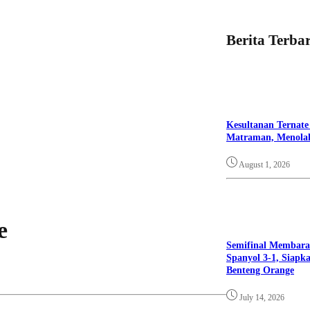
Berita Terba
Kesultanan Ternate
Matraman, Menolak
August 1, 2026
e
Semifinal Membara 
Spanyol 3-1, Siapk
Benteng Orange
July 14, 2026