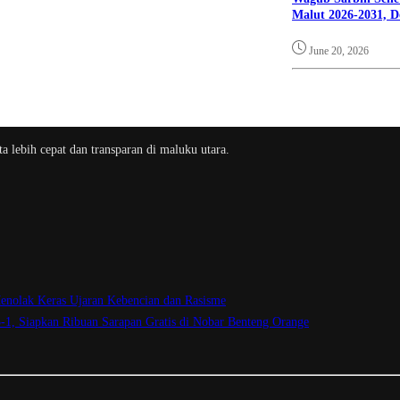
Malut 2026-2031, D
June 20, 2026
a lebih cepat dan transparan di maluku utara.
enolak Keras Ujaran Kebencian dan Rasisme
3-1, Siapkan Ribuan Sarapan Gratis di Nobar Benteng Orange