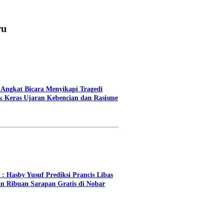
ru
 Angkat Bicara Menyikapi Tragedi
 Keras Ujaran Kebencian dan Rasisme
: Hasby Yusuf Prediksi Prancis Libas
an Ribuan Sarapan Gratis di Nobar