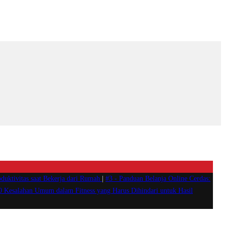
duktivitas saat Bekerja dari Rumah
|
#3 -
Panduan Belanja Online Cerdas:
0 Kesalahan Umum dalam Fitness yang Harus Dihindari untuk Hasil