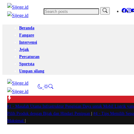
Beranda
Fangare
Intervensi
Jejak
Percaturan
Sportsta
Umpan silang
#1 -
Masalah Utama Infrastruktur Pengisian Daya untuk Mobil Listrik yan
Pilih Produk dengan Bijak dan Hindari Penipuan
|
#4 -
Tips Memilih Sep
Maksimal
|