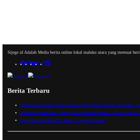
Sijege.id Adalah Media berita online lokal maluku utara yang memuat berit
Berita Terbaru
Kesultanan Ternate Angkat Bicara Menyikapi Tragedi Matraman, M
Semifinal Membara : Hasby Yusuf Prediksi Prancis Libas Spanyol 
Pelepasan Dua Paskibra Malut Tingkat Nasional