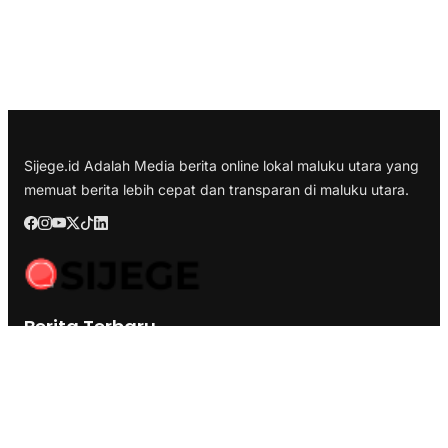
Sijege.id Adalah Media berita online lokal maluku utara yang
memuat berita lebih cepat dan transparan di maluku utara.
Berita Terbaru
Kesultanan Ternate Angkat Bicara Menyikapi Tragedi
Matraman, Menolak Keras Ujaran Kebencian dan Rasisme
Semifinal Membara : Hasby Yusuf Prediksi Prancis Libas
Spanyol 3-1, Siapkan Ribuan Sarapan Gratis di Nobar