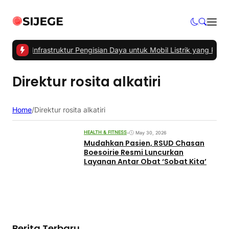
 Utama Infrastruktur Pengisian Daya untuk Mobil Listrik yang Perlu 
Direktur rosita alkatiri
Home
/
Direktur rosita alkatiri
HEALTH & FITNESS
•
May 30, 2026
Mudahkan Pasien, RSUD Chasan
Boesoirie Resmi Luncurkan
Layanan Antar Obat ‘Sobat Kita’
Berita Terbaru