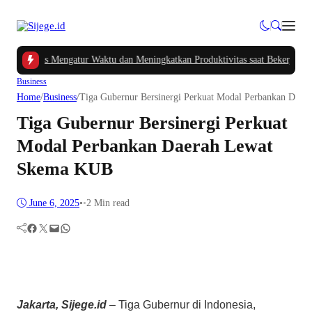
Cerdas Mengatur Waktu dan Meningkatkan Produktivitas saat Bekerja dari Ru
Business
Home
/
Business
/
Tiga Gubernur Bersinergi Perkuat Modal Perbankan Dae
Tiga Gubernur Bersinergi Perkuat
Modal Perbankan Daerah Lewat
Skema KUB
June 6, 2025
•
•
2 Min read
Facebook
Twitter
Mail
WhatsApp
Jakarta, Sijege.id
– Tiga Gubernur di Indonesia,