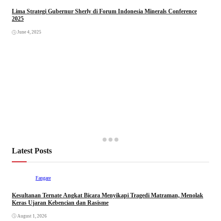
Lima Strategi Gubernur Sherly di Forum Indonesia Minerals Conference
2025
June 4, 2025
Latest Posts
Fangare
Kesultanan Ternate Angkat Bicara Menyikapi Tragedi Matraman, Menolak
Keras Ujaran Kebencian dan Rasisme
August 1, 2026