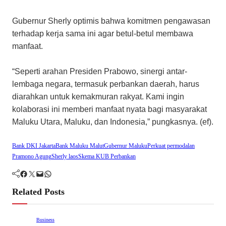
Gubernur Sherly optimis bahwa komitmen pengawasan
terhadap kerja sama ini agar betul-betul membawa
manfaat.
“Seperti arahan Presiden Prabowo, sinergi antar-
lembaga negara, termasuk perbankan daerah, harus
diarahkan untuk kemakmuran rakyat. Kami ingin
kolaborasi ini memberi manfaat nyata bagi masyarakat
Maluku Utara, Maluku, dan Indonesia,” pungkasnya. (ef).
Bank DKI Jakarta
Bank Maluku Malut
Gubernur Maluku
Perkuat permodalan
Pramono Agung
Sherly laos
Skema KUB Perbankan
Facebook
Twitter
Mail
WhatsApp
Related Posts
Business