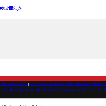
g Perlu Diperhatikan
|
#2 -
Tips Cerdas Mengatur Waktu dan Meningkatkan Pro
atu Marathon yang Sesuai untuk Menunjang Kenyamanan dan Performa
|
#5 -
1