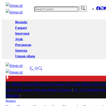
Beranda
Fangare
Intervensi
Jejak
Percaturan
Sportsta
Umpan silang
#1 -
Masalah Utama Infrastruktur Pengisian Daya untuk Mobil Listrik yan
Pilih Produk dengan Bijak dan Hindari Penipuan
|
#4 -
Tips Memilih Sep
Maksimal
|
Business