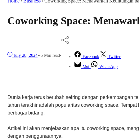
Home
/
Business
/
Coworking Space: Menawarkan Keuntungan bagi
Coworking Space: Menawark
July 28, 2024
•
•
5 Min read
•
Facebook
Twitter
Mail
WhatsApp
Dunia kerja terus berubah seiring dengan perkembangan t
tahun terakhir adalah popularitas coworking space. Tempat k
berbagai bidang.
Artikel ini akan menjelaskan apa itu coworking space, men
dengan penggunaannya.