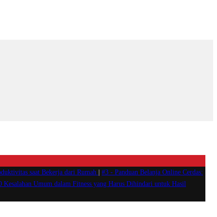
duktivitas saat Bekerja dari Rumah
|
#3 -
Panduan Belanja Online Cerdas:
0 Kesalahan Umum dalam Fitness yang Harus Dihindari untuk Hasil