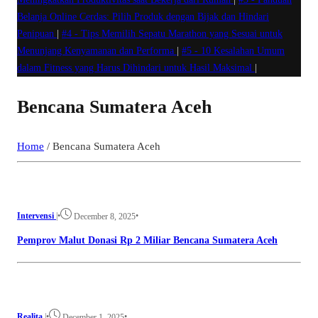
Belanja Online Cerdas: Pilih Produk dengan Bijak dan Hindari
Penipuan
|
#4 -
Tips Memilih Sepatu Marathon yang Sesuai untuk
Menunjang Kenyamanan dan Performa
|
#5 -
10 Kesalahan Umum
dalam Fitness yang Harus Dihindari untuk Hasil Maksimal
|
Bencana Sumatera Aceh
Home
/
Bencana Sumatera Aceh
Intervensi
|
•
•
December 8, 2025
Pemprov Malut Donasi Rp 2 Miliar Bencana Sumatera Aceh
Realita
|
•
•
December 1, 2025