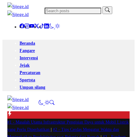
Beranda
Fangare
Intervensi
Jejak
Percaturan
Sportsta
Umpan silang
#1 -
Masalah Utama Infrastruktur Pengisian Daya untuk Mobil Listrik
yang Perlu Diperhatikan
|
#2 -
Tips Cerdas Mengatur Waktu dan
Meningkatkan Produktivitas saat Bekerja dari Rumah
|
#3 -
Panduan