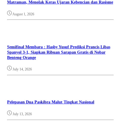
Matraman, Menolak Keras Ujaran Kebencian dan Rasisme
August 1, 2026
Semifinal Membara : Hasby Yusuf Prediksi Prancis Libas
Spanyol 3-1, Siapkan Ribuan Sarapan Gratis di Nobar
Benteng Orange
July 14, 2026
Pelepasan Dua Paskibra Malut Tingkat Nasional
July 13, 2026