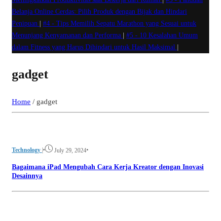
Belanja Online Cerdas: Pilih Produk dengan Bijak dan Hindari
Penipuan
|
#4 -
Tips Memilih Sepatu Marathon yang Sesuai untuk
Menunjang Kenyamanan dan Performa
|
#5 -
10 Kesalahan Umum
dalam Fitness yang Harus Dihindari untuk Hasil Maksimal
|
gadget
Home
/
gadget
Technology
|
•
•
July 29, 2024
Bagaimana iPad Mengubah Cara Kerja Kreator dengan Inovasi
Desainnya