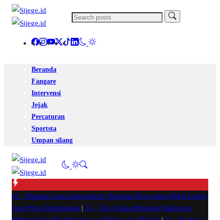
Beranda
Fangare
Intervensi
Jejak
Percaturan
Sportsta
Umpan silang
#1 -
Masalah Utama Infrastruktur Pengisian Daya untuk Mobil Listrik
yang Perlu Diperhatikan
|
#2 -
Tips Cerdas Mengatur Waktu dan
Meningkatkan Produktivitas saat Bekerja dari Rumah
|
#3 -
Panduan