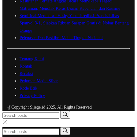
Kesultanan Ternate Angkat Bicara Menyikapi Tragedi
Matraman, Menolak Keras Ujaran Kebencian dan Rasisme
Semifinal Membara : Hasby Yusuf Prediksi Prancis Libas
Spanyol 3-1, Siapkan Ribuan Sarapan Gratis di Nobar Benteng
Orange
Pelepasan Dua Paskibra Malut Tingkat Nasional
Tentang Kami
Kontak
Redaksi
Pedoman Media Siber
Kode Etik
Privacy Policy
@Copyright Sijege.id 2025. All Rights Reserved