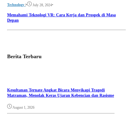
Technology
|
•
•
July 28, 2024
Memahami Teknologi VR: Cara Kerja dan Prospek di Masa
Depan
Berita Terbaru
Kesultanan Ternate Angkat Bicara Menyikapi Tragedi
Matraman, Menolak Keras Ujaran Kebencian dan Rasisme
August 1, 2026