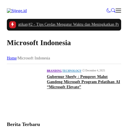
lu Diperhatikan
|
#2 -
Tips Cerdas Mengatur Waktu dan Meningkatkan Produktivi
Microsoft Indonesia
Home
/
Microsoft Indonesia
•
December 4, 2025
BRANDING
|
TECHNOLOGY
Gubernur Sherly : Pemprov Malut
Gandeng Microsoft Program Pelatihan AI
“Microsoft Elevate”
Berita Terbaru