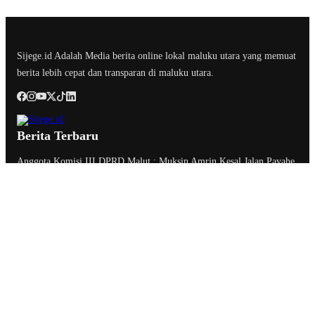
Sijege.id Adalah Media berita online lokal maluku utara yang memuat
berita lebih cepat dan transparan di maluku utara.
Berita Terbaru
Anggota Komisi III DPRD Malut : Muksin Amrin Kesal Jalan Payahe
Belum Dikerjakan
Kesultanan Ternate Angkat Bicara Menyikapi Tragedi Matraman,
Menolak Keras Ujaran Kebencian dan Rasisme
Semifinal Membara : Hasby Yusuf Prediksi Prancis Libas Spanyol 3-
1, Siapkan Ribuan Sarapan Gratis di Nobar Benteng Orange