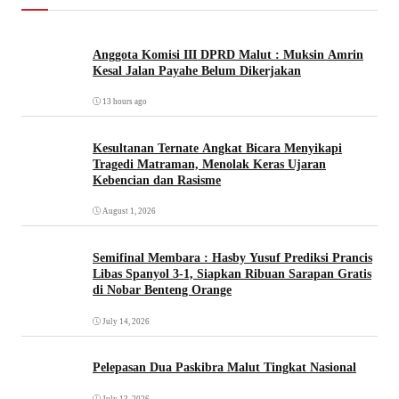
Anggota Komisi III DPRD Malut : Muksin Amrin
Kesal Jalan Payahe Belum Dikerjakan
13 hours ago
Kesultanan Ternate Angkat Bicara Menyikapi
Tragedi Matraman, Menolak Keras Ujaran
Kebencian dan Rasisme
August 1, 2026
Semifinal Membara : Hasby Yusuf Prediksi Prancis
Libas Spanyol 3-1, Siapkan Ribuan Sarapan Gratis
di Nobar Benteng Orange
July 14, 2026
Pelepasan Dua Paskibra Malut Tingkat Nasional
July 13, 2026