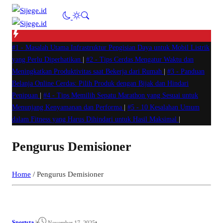
#1 -
Masalah Utama Infrastruktur Pengisian Daya untuk Mobil Listrik
yang Perlu Diperhatikan
|
#2 -
Tips Cerdas Mengatur Waktu dan
Meningkatkan Produktivitas saat Bekerja dari Rumah
|
#3 -
Panduan
Belanja Online Cerdas: Pilih Produk dengan Bijak dan Hindari
Penipuan
|
#4 -
Tips Memilih Sepatu Marathon yang Sesuai untuk
Menunjang Kenyamanan dan Performa
|
#5 -
10 Kesalahan Umum
dalam Fitness yang Harus Dihindari untuk Hasil Maksimal
|
Pengurus Demisioner
Home
/
Pengurus Demisioner
Sportsta
|
•
•