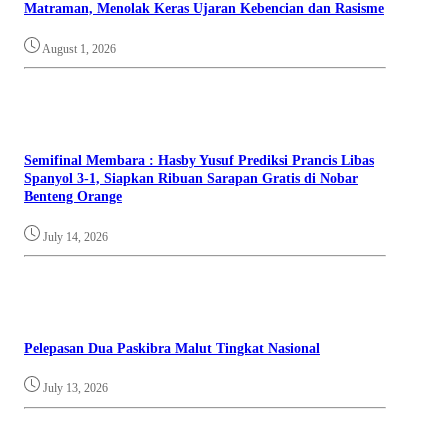
Matraman, Menolak Keras Ujaran Kebencian dan Rasisme
August 1, 2026
Semifinal Membara : Hasby Yusuf Prediksi Prancis Libas
Spanyol 3-1, Siapkan Ribuan Sarapan Gratis di Nobar
Benteng Orange
July 14, 2026
Pelepasan Dua Paskibra Malut Tingkat Nasional
July 13, 2026