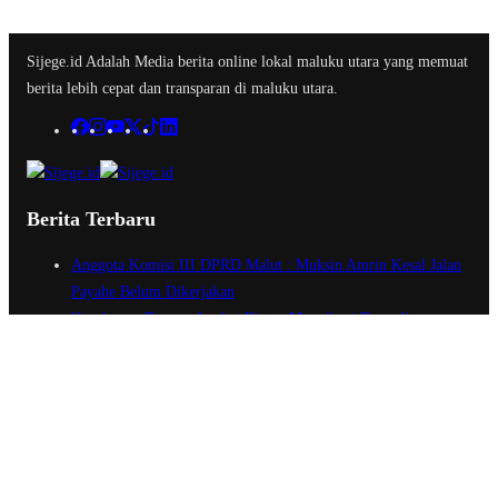
Sijege.id Adalah Media berita online lokal maluku utara yang memuat
berita lebih cepat dan transparan di maluku utara.
Berita Terbaru
Anggota Komisi III DPRD Malut : Muksin Amrin Kesal Jalan
Payahe Belum Dikerjakan
Kesultanan Ternate Angkat Bicara Menyikapi Tragedi
Matraman, Menolak Keras Ujaran Kebencian dan Rasisme
Semifinal Membara : Hasby Yusuf Prediksi Prancis Libas
Spanyol 3-1, Siapkan Ribuan Sarapan Gratis di Nobar Benteng
Orange