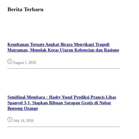
Berita Terbaru
Kesultanan Ternate Angkat Bicara Menyikapi Tragedi
Matraman, Menolak Keras Ujaran Kebencian dan Rasisme
August 1, 2026
Semifinal Membara : Hasby Yusuf Prediksi Prancis Libas
Spanyol 3-1, Siapkan Ribuan Sarapan Gratis di Nobar
Benteng Orange
July 14, 2026