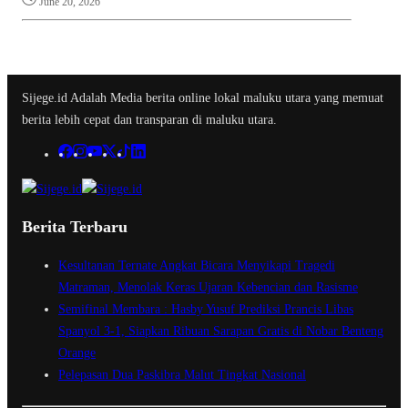
June 20, 2026
Sijege.id Adalah Media berita online lokal maluku utara yang memuat
berita lebih cepat dan transparan di maluku utara.
Berita Terbaru
Kesultanan Ternate Angkat Bicara Menyikapi Tragedi
Matraman, Menolak Keras Ujaran Kebencian dan Rasisme
Semifinal Membara : Hasby Yusuf Prediksi Prancis Libas
Spanyol 3-1, Siapkan Ribuan Sarapan Gratis di Nobar Benteng
Orange
Pelepasan Dua Paskibra Malut Tingkat Nasional