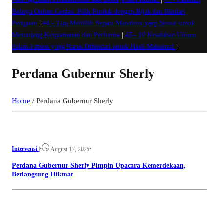
Belanja Online Cerdas: Pilih Produk dengan Bijak dan Hindari
Penipuan
|
#4 -
Tips Memilih Sepatu Marathon yang Sesuai untuk
Menunjang Kenyamanan dan Performa
|
#5 -
10 Kesalahan Umum
dalam Fitness yang Harus Dihindari untuk Hasil Maksimal
|
Perdana Gubernur Sherly
Home
/
Perdana Gubernur Sherly
Intervensi
|
•
•
August 17, 2025
Perdana Gubernur Sherly Pimpin Upacara Kemerdekaan,
Berlangsung Hikmat