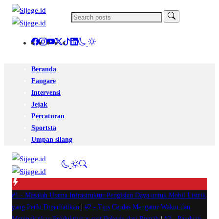
Beranda
Fangare
Intervensi
Jejak
Percaturan
Sportsta
Umpan silang
#1 -
Masalah Utama Infrastruktur Pengisian Daya untuk Mobil Listrik
yang Perlu Diperhatikan
|
#2 -
Tips Cerdas Mengatur Waktu dan
Meningkatkan Produktivitas saat Bekerja dari Rumah
|
#3 -
Panduan