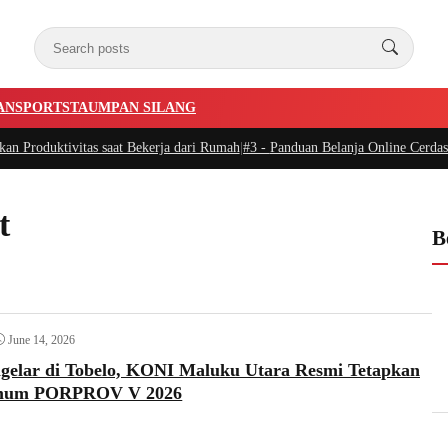
AN
SPORTSTA
UMPAN SILANG
oduktivitas saat Bekerja dari Rumah
|
#3 -
Panduan Belanja Online Cerdas: Pil
t
B
June 14, 2026
igelar di Tobelo, KONI Maluku Utara Resmi Tetapkan
mum PORPROV V 2026