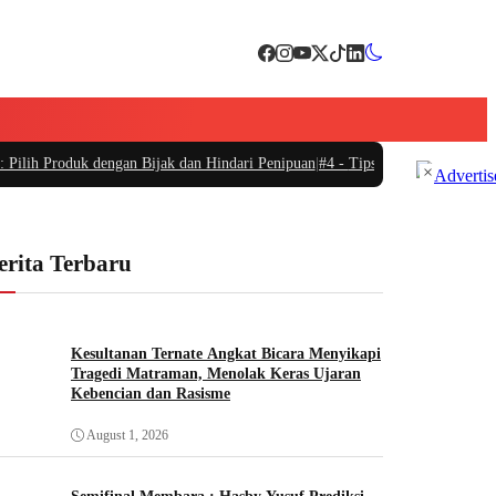
ih Produk dengan Bijak dan Hindari Penipuan
|
#4 -
Tips Memilih Sepatu Marat
×
erita Terbaru
Kesultanan Ternate Angkat Bicara Menyikapi
Tragedi Matraman, Menolak Keras Ujaran
Kebencian dan Rasisme
August 1, 2026