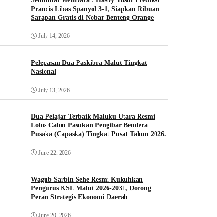
Semifinal Membara : Hasby Yusuf Prediksi
Prancis Libas Spanyol 3-1, Siapkan Ribuan
Sarapan Gratis di Nobar Benteng Orange
July 14, 2026
Pelepasan Dua Paskibra Malut Tingkat
Nasional
July 13, 2026
Dua Pelajar Terbaik Maluku Utara Resmi
Lolos Calon Pasukan Pengibar Bendera
Pusaka (Capaska) Tingkat Pusat Tahun 2026.
June 22, 2026
Wagub Sarbin Sehe Resmi Kukuhkan
Pengurus KSL Malut 2026-2031, Dorong
Peran Strategis Ekonomi Daerah
June 20, 2026