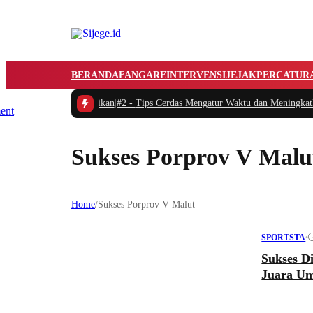
BERANDA
FANGARE
INTERVENSI
JEJAK
PERCATUR
yang Perlu Diperhatikan
|
#2 -
Tips Cerdas Mengatur Waktu dan Meningkatkan Pr
Sukses Porprov V Malu
Home
/
Sukses Porprov V Malut
•
SPORTSTA
Sukses D
Juara U