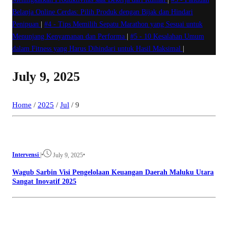
Belanja Online Cerdas: Pilih Produk dengan Bijak dan Hindari
Penipuan
|
#4 -
Tips Memilih Sepatu Marathon yang Sesuai untuk
Menunjang Kenyamanan dan Performa
|
#5 -
10 Kesalahan Umum
dalam Fitness yang Harus Dihindari untuk Hasil Maksimal
|
July 9, 2025
Home
/
2025
/
Jul
/
9
Intervensi
|
•
•
July 9, 2025
Wagub Sarbin Visi Pengelolaan Keuangan Daerah Maluku Utara
Sangat Inovatif 2025