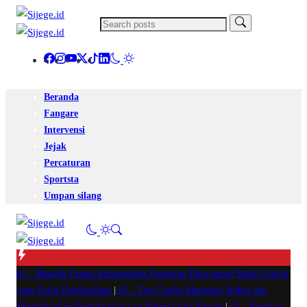
Beranda
Fangare
Intervensi
Jejak
Percaturan
Sportsta
Umpan silang
#1 -
Masalah Utama Infrastruktur Pengisian Daya untuk Mobil Listrik
yang Perlu Diperhatikan
|
#2 -
Tips Cerdas Mengatur Waktu dan
Meningkatkan Produktivitas saat Bekerja dari Rumah
|
#3 -
Panduan