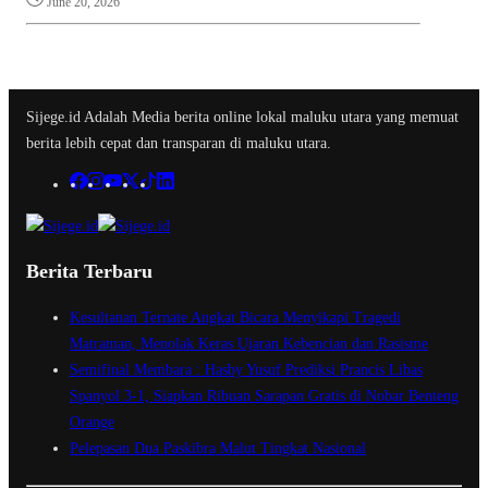
June 20, 2026
Sijege.id Adalah Media berita online lokal maluku utara yang memuat
berita lebih cepat dan transparan di maluku utara.
Berita Terbaru
Kesultanan Ternate Angkat Bicara Menyikapi Tragedi
Matraman, Menolak Keras Ujaran Kebencian dan Rasisme
Semifinal Membara : Hasby Yusuf Prediksi Prancis Libas
Spanyol 3-1, Siapkan Ribuan Sarapan Gratis di Nobar Benteng
Orange
Pelepasan Dua Paskibra Malut Tingkat Nasional