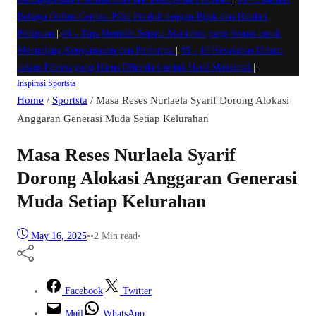
Belanja Online Cerdas: Pilih Produk dengan Bijak dan Hindari
Penipuan
|
#4 -
Tips Memilih Sepatu Marathon yang Sesuai untuk
Menunjang Kenyamanan dan Performa
|
#5 -
10 Kesalahan Umum
dalam Fitness yang Harus Dihindari untuk Hasil Maksimal
|
Inspirasi
Sportsta
Home
/
Sportsta
/
Masa Reses Nurlaela Syarif Dorong Alokasi
Anggaran Generasi Muda Setiap Kelurahan
Masa Reses Nurlaela Syarif
Dorong Alokasi Anggaran Generasi
Muda Setiap Kelurahan
May 16, 2025
•
•
2 Min read
•
Facebook
Twitter
Mail
WhatsApp