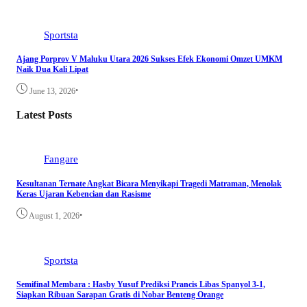
Sportsta
Ajang Porprov V Maluku Utara 2026 Sukses Efek Ekonomi Omzet UMKM
Naik Dua Kali Lipat
•
June 13, 2026
Latest Posts
Fangare
Kesultanan Ternate Angkat Bicara Menyikapi Tragedi Matraman, Menolak
Keras Ujaran Kebencian dan Rasisme
•
August 1, 2026
Sportsta
Semifinal Membara : Hasby Yusuf Prediksi Prancis Libas Spanyol 3-1,
Siapkan Ribuan Sarapan Gratis di Nobar Benteng Orange