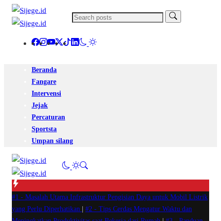
Beranda
Fangare
Intervensi
Jejak
Percaturan
Sportsta
Umpan silang
#1 -
Masalah Utama Infrastruktur Pengisian Daya untuk Mobil Listrik
yang Perlu Diperhatikan
|
#2 -
Tips Cerdas Mengatur Waktu dan
Meningkatkan Produktivitas saat Bekerja dari Rumah
|
#3 -
Panduan