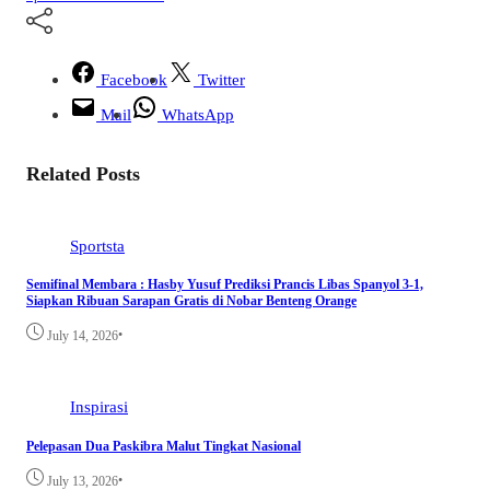
Facebook
Twitter
Mail
WhatsApp
Related Posts
Sportsta
Semifinal Membara : Hasby Yusuf Prediksi Prancis Libas Spanyol 3-1,
Siapkan Ribuan Sarapan Gratis di Nobar Benteng Orange
•
July 14, 2026
Inspirasi
Pelepasan Dua Paskibra Malut Tingkat Nasional
•
July 13, 2026