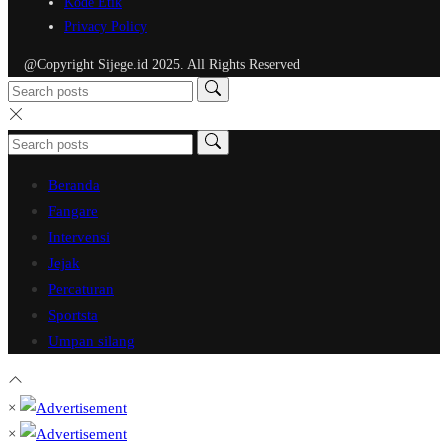
Kode Etik
Privacy Policy
@Copyright Sijege.id 2025. All Rights Reserved
Beranda
Fangare
Intervensi
Jejak
Percaturan
Sportsta
Umpan silang
×
×