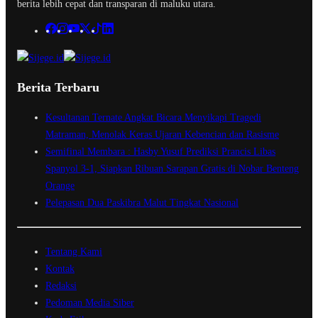
berita lebih cepat dan transparan di maluku utara.
Berita Terbaru
Kesultanan Ternate Angkat Bicara Menyikapi Tragedi
Matraman, Menolak Keras Ujaran Kebencian dan Rasisme
Semifinal Membara : Hasby Yusuf Prediksi Prancis Libas
Spanyol 3-1, Siapkan Ribuan Sarapan Gratis di Nobar Benteng
Orange
Pelepasan Dua Paskibra Malut Tingkat Nasional
Tentang Kami
Kontak
Redaksi
Pedoman Media Siber