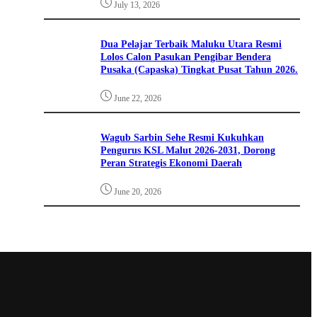
July 13, 2026
Dua Pelajar Terbaik Maluku Utara Resmi
Lolos Calon Pasukan Pengibar Bendera
Pusaka (Capaska) Tingkat Pusat Tahun 2026.
June 22, 2026
Wagub Sarbin Sehe Resmi Kukuhkan
Pengurus KSL Malut 2026-2031, Dorong
Peran Strategis Ekonomi Daerah
June 20, 2026