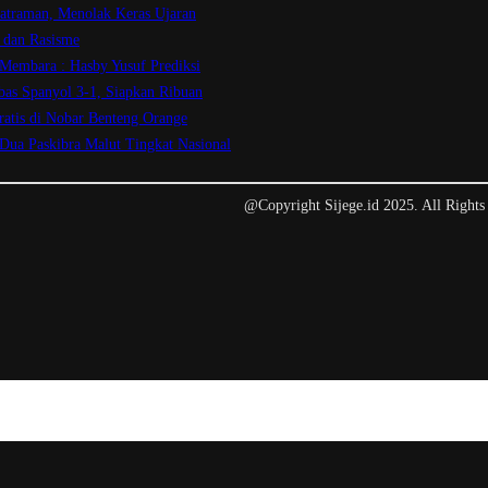
atraman, Menolak Keras Ujaran
 dan Rasisme
 Membara : Hasby Yusuf Prediksi
bas Spanyol 3-1, Siapkan Ribuan
ratis di Nobar Benteng Orange
 Dua Paskibra Malut Tingkat Nasional
@Copyright Sijege.id 2025. All Rights