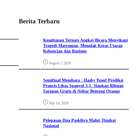
Berita Terbaru
Kesultanan Ternate Angkat Bicara Menyikapi
Tragedi Matraman, Menolak Keras Ujaran
Kebencian dan Rasisme
August 1, 2026
Semifinal Membara : Hasby Yusuf Prediksi
Prancis Libas Spanyol 3-1, Siapkan Ribuan
Sarapan Gratis di Nobar Benteng Orange
July 14, 2026
Pelepasan Dua Paskibra Malut Tingkat
Nasional