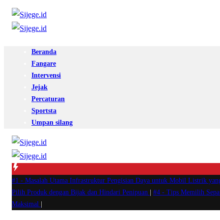
Beranda
Fangare
Intervensi
Jejak
Percaturan
Sportsta
Umpan silang
#1 -
Masalah Utama Infrastruktur Pengisian Daya untuk Mobil Listrik yan
Pilih Produk dengan Bijak dan Hindari Penipuan
|
#4 -
Tips Memilih Sep
Maksimal
|