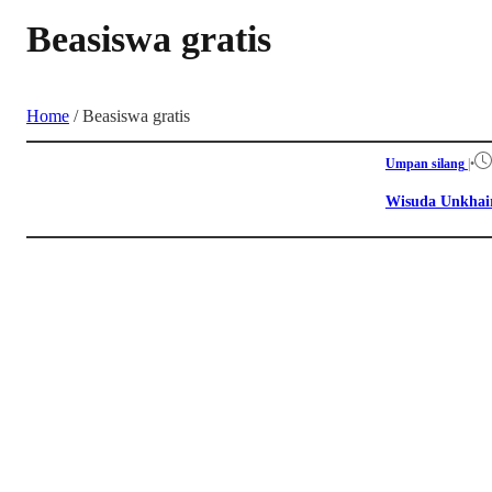
Beasiswa gratis
Home
/
Beasiswa gratis
Umpan silang
|
•
Wisuda Unkhair 