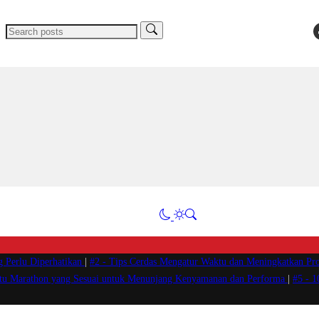
g Perlu Diperhatikan
|
#2 -
Tips Cerdas Mengatur Waktu dan Meningkatkan Pro
atu Marathon yang Sesuai untuk Menunjang Kenyamanan dan Performa
|
#5 -
1