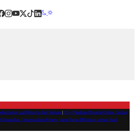
duktivitas saat Bekerja dari Rumah
|
#3 -
Panduan Belanja Online Cerdas:
0 Kesalahan Umum dalam Fitness yang Harus Dihindari untuk Hasil