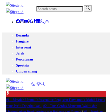
Beranda
Fangare
Intervensi
Jejak
Percaturan
Sportsta
Umpan silang
#1 -
Masalah Utama Infrastruktur Pengisian Daya untuk Mobil Listrik
yang Perlu Diperhatikan
|
#2 -
Tips Cerdas Mengatur Waktu dan
Meningkatkan Produktivitas saat Bekerja dari Rumah
|
#3 -
Panduan