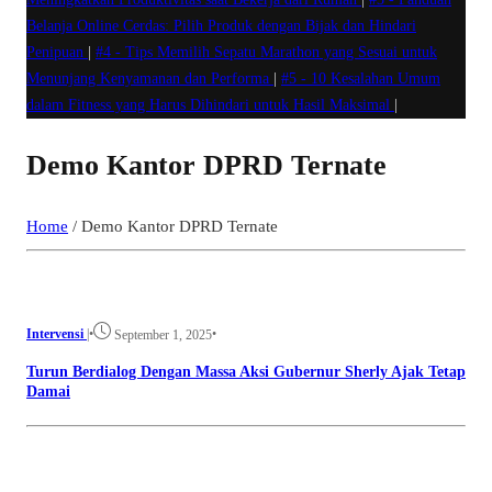
Belanja Online Cerdas: Pilih Produk dengan Bijak dan Hindari
Penipuan
|
#4 -
Tips Memilih Sepatu Marathon yang Sesuai untuk
Menunjang Kenyamanan dan Performa
|
#5 -
10 Kesalahan Umum
dalam Fitness yang Harus Dihindari untuk Hasil Maksimal
|
Demo Kantor DPRD Ternate
Home
/
Demo Kantor DPRD Ternate
Intervensi
|
•
•
September 1, 2025
Turun Berdialog Dengan Massa Aksi Gubernur Sherly Ajak Tetap
Damai