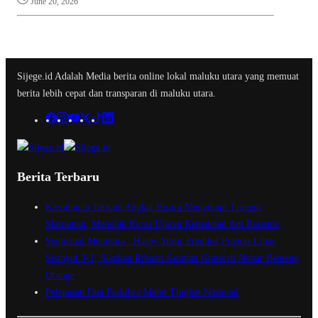
June 20, 2026
Sijege.id Adalah Media berita online lokal maluku utara yang memuat
berita lebih cepat dan transparan di maluku utara.
Berita Terbaru
Kesultanan Ternate Angkat Bicara Menyikapi Tragedi
Matraman, Menolak Keras Ujaran Kebencian dan Rasisme
Semifinal Membara : Hasby Yusuf Prediksi Prancis Libas
Spanyol 3-1, Siapkan Ribuan Sarapan Gratis di Nobar Benteng
Orange
Pelepasan Dua Paskibra Malut Tingkat Nasional