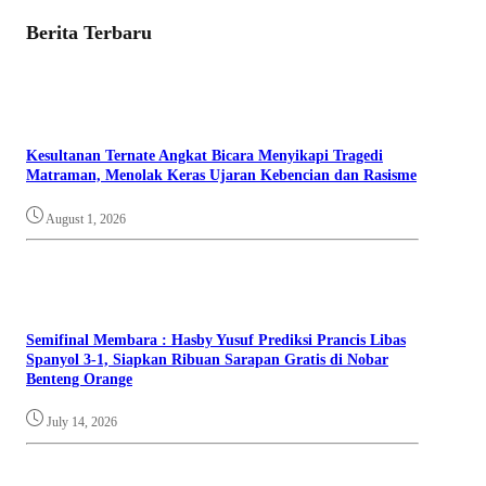
Berita Terbaru
Kesultanan Ternate Angkat Bicara Menyikapi Tragedi
Matraman, Menolak Keras Ujaran Kebencian dan Rasisme
August 1, 2026
Semifinal Membara : Hasby Yusuf Prediksi Prancis Libas
Spanyol 3-1, Siapkan Ribuan Sarapan Gratis di Nobar
Benteng Orange
July 14, 2026