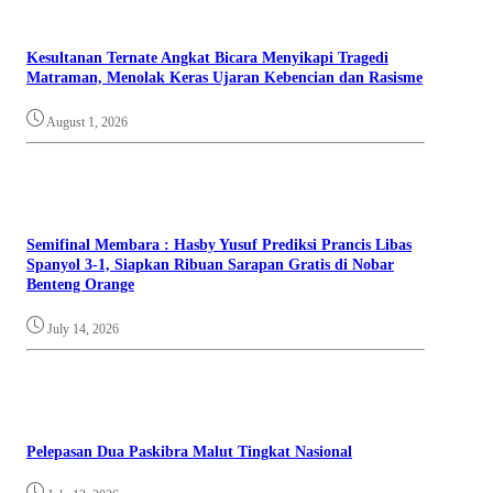
Kesultanan Ternate Angkat Bicara Menyikapi Tragedi
Matraman, Menolak Keras Ujaran Kebencian dan Rasisme
August 1, 2026
Semifinal Membara : Hasby Yusuf Prediksi Prancis Libas
Spanyol 3-1, Siapkan Ribuan Sarapan Gratis di Nobar
Benteng Orange
July 14, 2026
Pelepasan Dua Paskibra Malut Tingkat Nasional