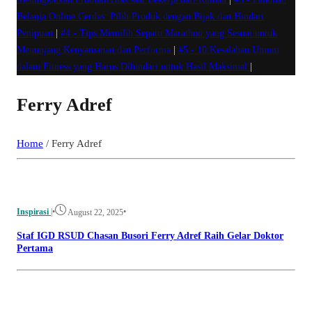
Belanja Online Cerdas: Pilih Produk dengan Bijak dan Hindari
Penipuan
|
#4 -
Tips Memilih Sepatu Marathon yang Sesuai untuk
Menunjang Kenyamanan dan Performa
|
#5 -
10 Kesalahan Umum
dalam Fitness yang Harus Dihindari untuk Hasil Maksimal
|
Ferry Adref
Home
/
Ferry Adref
Inspirasi
|
•
•
August 22, 2025
Staf IGD RSUD Chasan Busori Ferry Adref Raih Gelar Doktor
Pertama