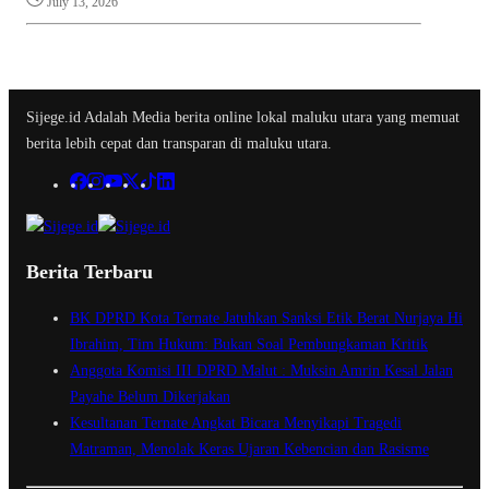
July 13, 2026
Sijege.id Adalah Media berita online lokal maluku utara yang memuat
berita lebih cepat dan transparan di maluku utara.
Berita Terbaru
BK DPRD Kota Ternate Jatuhkan Sanksi Etik Berat Nurjaya Hi
Ibrahim, Tim Hukum: Bukan Soal Pembungkaman Kritik
Anggota Komisi III DPRD Malut : Muksin Amrin Kesal Jalan
Payahe Belum Dikerjakan
Kesultanan Ternate Angkat Bicara Menyikapi Tragedi
Matraman, Menolak Keras Ujaran Kebencian dan Rasisme