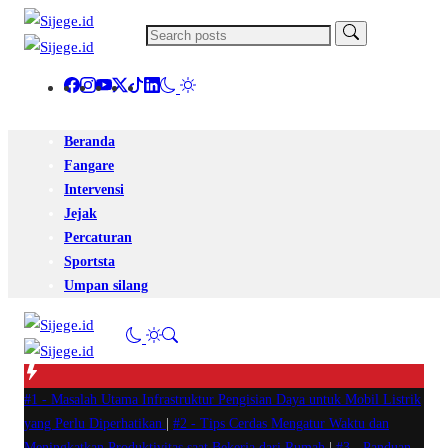
Beranda
Fangare
Intervensi
Jejak
Percaturan
Sportsta
Umpan silang
#1 -
Masalah Utama Infrastruktur Pengisian Daya untuk Mobil Listrik
yang Perlu Diperhatikan
|
#2 -
Tips Cerdas Mengatur Waktu dan
Meningkatkan Produktivitas saat Bekerja dari Rumah
|
#3 -
Panduan