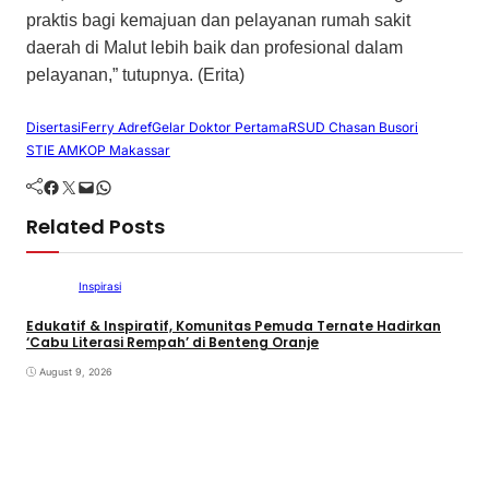
praktis bagi kemajuan dan pelayanan rumah sakit
daerah di Malut lebih baik dan profesional dalam
pelayanan,” tutupnya. (Erita)
Disertasi
Ferry Adref
Gelar Doktor Pertama
RSUD Chasan Busori
STIE AMKOP Makassar
Facebook
Twitter
Mail
WhatsApp
Related Posts
Inspirasi
Edukatif & Inspiratif, Komunitas Pemuda Ternate Hadirkan
‘Cabu Literasi Rempah’ di Benteng Oranje
August 9, 2026