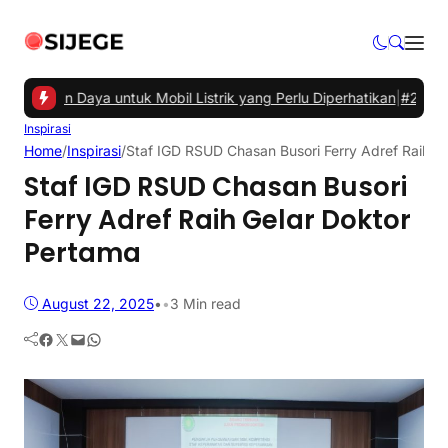
engisian Daya untuk Mobil Listrik yang Perlu Diperhatikan
|
#2 -
Tips
Inspirasi
Home
/
Inspirasi
/
Staf IGD RSUD Chasan Busori Ferry Adref Raih G
Staf IGD RSUD Chasan Busori
Ferry Adref Raih Gelar Doktor
Pertama
August 22, 2025
•
•
3 Min read
Facebook
Twitter
Mail
WhatsApp