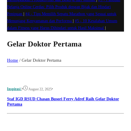
Belanja Online Cerdas: Pilih Produk dengan Bijak dan Hindari
Penipuan
|
#4 -
Tips Memilih Sepatu Marathon yang Sesuai untuk
Menunjang Kenyamanan dan Performa
|
#5 -
10 Kesalahan Umum
dalam Fitness yang Harus Dihindari untuk Hasil Maksimal
|
Gelar Doktor Pertama
Home
/
Gelar Doktor Pertama
Inspirasi
|
•
•
August 22, 2025
Staf IGD RSUD Chasan Busori Ferry Adref Raih Gelar Doktor
Pertama