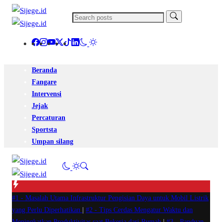
Beranda
Fangare
Intervensi
Jejak
Percaturan
Sportsta
Umpan silang
#1 -
Masalah Utama Infrastruktur Pengisian Daya untuk Mobil Listrik
yang Perlu Diperhatikan
|
#2 -
Tips Cerdas Mengatur Waktu dan
Meningkatkan Produktivitas saat Bekerja dari Rumah
|
#3 -
Panduan