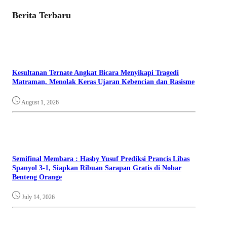
Berita Terbaru
Kesultanan Ternate Angkat Bicara Menyikapi Tragedi
Matraman, Menolak Keras Ujaran Kebencian dan Rasisme
August 1, 2026
Semifinal Membara : Hasby Yusuf Prediksi Prancis Libas
Spanyol 3-1, Siapkan Ribuan Sarapan Gratis di Nobar
Benteng Orange
July 14, 2026