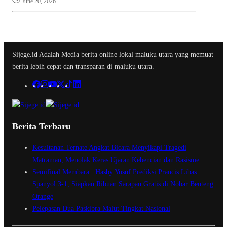
June 20, 2026
Sijege.id Adalah Media berita online lokal maluku utara yang memuat
berita lebih cepat dan transparan di maluku utara.
Berita Terbaru
Kesultanan Ternate Angkat Bicara Menyikapi Tragedi
Matraman, Menolak Keras Ujaran Kebencian dan Rasisme
Semifinal Membara : Hasby Yusuf Prediksi Prancis Libas
Spanyol 3-1, Siapkan Ribuan Sarapan Gratis di Nobar Benteng
Orange
Pelepasan Dua Paskibra Malut Tingkat Nasional