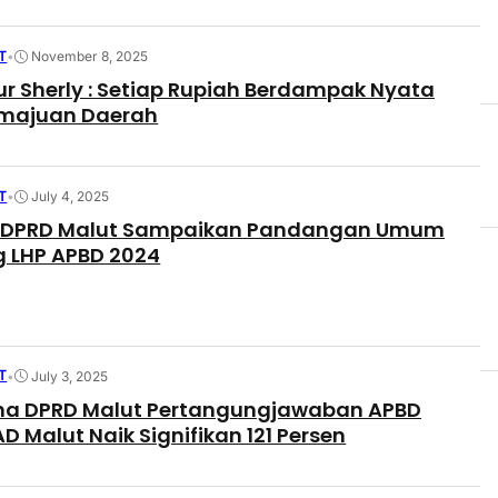
T
•
November 8, 2025
r Sherly : Setiap Rupiah Berdampak Nyata
emajuan Daerah
T
•
July 4, 2025
si DPRD Malut Sampaikan Pandangan Umum
 LHP APBD 2024
T
•
July 3, 2025
rna DPRD Malut Pertangungjawaban APBD
D Malut Naik Signifikan 121 Persen