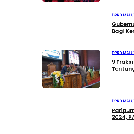
DPRD MALU
Gubernu
Bagi K
DPRD MALU
9 Frak
Tentang
DPRD MALU
Paripu
2024, PA