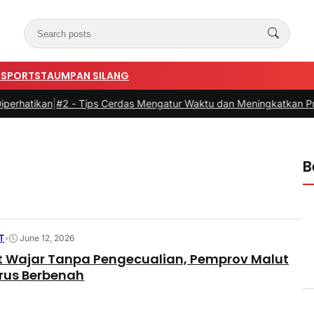
N
SPORTSTA
UMPAN SILANG
perhatikan
|
#2 -
Tips Cerdas Mengatur Waktu dan Meningkatkan Produ
B
T
•
June 12, 2026
t Wajar Tanpa Pengecualian, Pemprov Malut
erus Berbenah