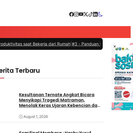
ktivitas saat Bekerja dari Rumah
|
#3 -
Panduan Belanja Online Cerd
×
erita Terbaru
Kesultanan Ternate Angkat Bicara
Menyikapi Tragedi Matraman,
Menolak Keras Ujaran Kebencian dan
Rasisme
August 1, 2026