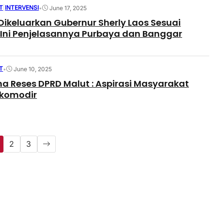
T
|
INTERVENSI
•
June 17, 2025
Dikeluarkan Gubernur Sherly Laos Sesuai
 Ini Penjelasannya Purbaya dan Banggar
T
•
June 10, 2025
na Reses DPRD Malut : Aspirasi Masyarakat
Akomodir
2
3