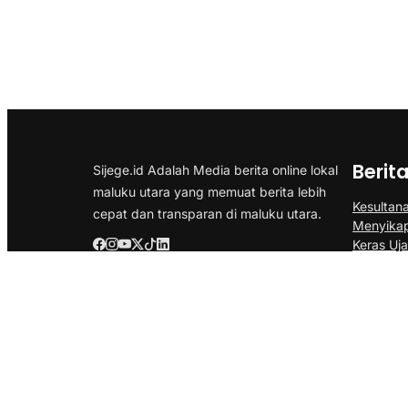
Berit
Sijege.id Adalah Media berita online lokal
maluku utara yang memuat berita lebih
Kesultan
cepat dan transparan di maluku utara.
Menyikap
Keras Uj
Semifina
Prancis 
Sarapan 
Pelepasa
Nasional