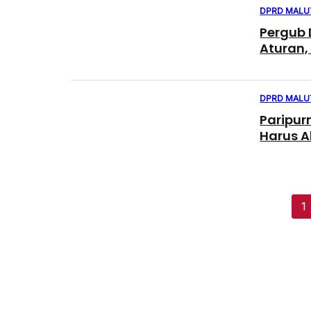
DPRD MALU
Pergub 
Aturan,
DPRD MALU
Paripur
Harus 
1