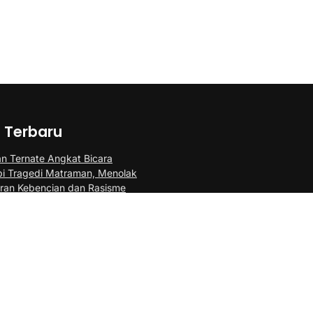
a Terbaru
an Ternate Angkat Bicara
i Tragedi Matraman, Menolak
aran Kebencian dan Rasisme
l Membara : Hasby Yusuf Prediksi
Libas Spanyol 3-1, Siapkan Ribuan
Gratis di Nobar Benteng Orange
n Dua Paskibra Malut Tingkat