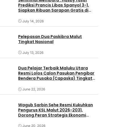
Semifinal Membara : Hasby Yusuf
Prediksi Prancis Libas Spanyol 3-1,
Siapkan Ribuan Sarapan Gratis di
Nobar Benteng Orange
July 14, 2026
Pelepasan Dua Paskibra Malut
Tingkat Nasional
July 13, 2026
Dua Pelajar Terbaik Maluku Utara
Resmi Lolos Calon Pasukan Pengibar
Bendera Pusaka (Capaska) Tingkat
Pusat Tahun 2026.
June 22, 2026
Wagub Sarbin Sehe Resmi Kukuhkan
Pengurus KSL Malut 2026-2031,
Dorong Peran Strategis Ekonomi
Daerah
June 20, 2026