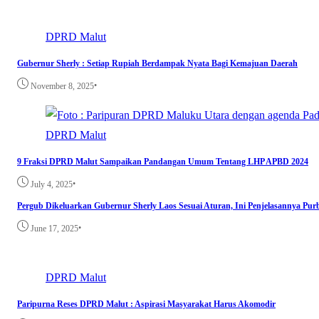
DPRD Malut
Gubernur Sherly : Setiap Rupiah Berdampak Nyata Bagi Kemajuan Daerah
•
November 8, 2025
DPRD Malut
9 Fraksi DPRD Malut Sampaikan Pandangan Umum Tentang LHP APBD 2024
•
July 4, 2025
Pergub Dikeluarkan Gubernur Sherly Laos Sesuai Aturan, Ini Penjelasannya Pu
•
June 17, 2025
DPRD Malut
Paripurna Reses DPRD Malut : Aspirasi Masyarakat Harus Akomodir