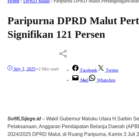
Home
/
DPRD Malut
/
Paripurna DPRD Malut Pertangungjawaban
Paripurna DPRD Malut Per
Signifikan 121 Persen
July 3, 2025
•
•
2 Min read
•
Facebook
Twitter
Mail
WhatsApp
Sofifi,Sijege.id
– Wakil Gubernur Maluku Utara H.Sarbin 
Pelaksanaan, Anggaran Pendapatan Belanja Daerah (APBD
2024/2025 DPRD Malut, di Ruang Paripurna, Kamis 3 Juli 