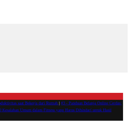
duktivitas saat Bekerja dari Rumah
|
#3 -
Panduan Belanja Online Cerdas:
0 Kesalahan Umum dalam Fitness yang Harus Dihindari untuk Hasil