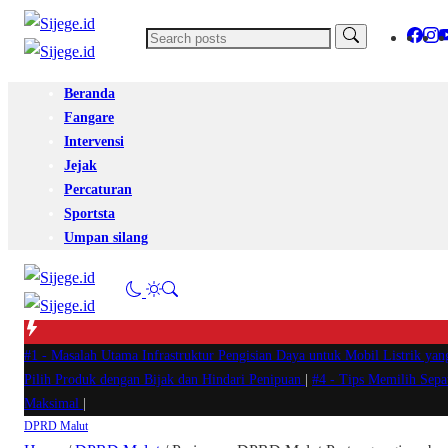
Beranda
Fangare
Intervensi
Jejak
Percaturan
Sportsta
Umpan silang
#1 -
Masalah Utama Infrastruktur Pengisian Daya untuk Mobil Listrik yan
Pilih Produk dengan Bijak dan Hindari Penipuan
|
#4 -
Tips Memilih Sep
Maksimal
|
DPRD Malut