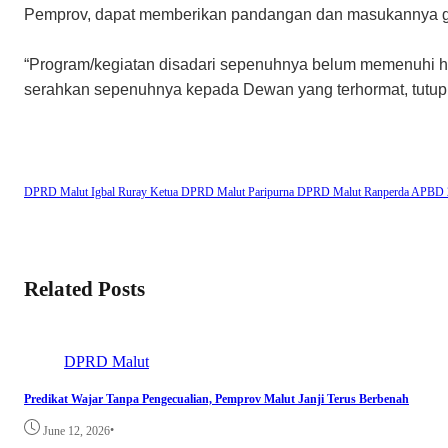
Pemprov, dapat memberikan pandangan dan masukannya gun
“Program/kegiatan disadari sepenuhnya belum memenuhi h
serahkan sepenuhnya kepada Dewan yang terhormat, tutup 
DPRD Malut
Igbal Ruray Ketua DPRD Malut
Paripurna DPRD Malut
Ranperda APBD 
Related Posts
DPRD Malut
Predikat Wajar Tanpa Pengecualian, Pemprov Malut Janji Terus Berbenah
•
June 12, 2026