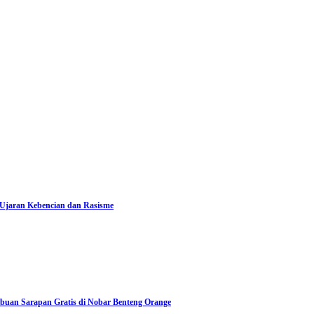
 Ujaran Kebencian dan Rasisme
Ribuan Sarapan Gratis di Nobar Benteng Orange