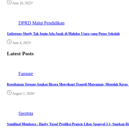
•
June 10, 2025
DPRD Malut
Pendidikan
Gubernur Sherly Tak Ingin Ada Anak di Maluku Utara yang Putus Sekolah
•
June 4, 2025
Latest Posts
Fangare
Kesultanan Ternate Angkat Bicara Menyikapi Tragedi Matraman, Menolak Keras
•
August 1, 2026
Sportsta
Semifinal Membara : Hasby Yusuf Prediksi Prancis Libas Spanyol 3-1, Siapkan 