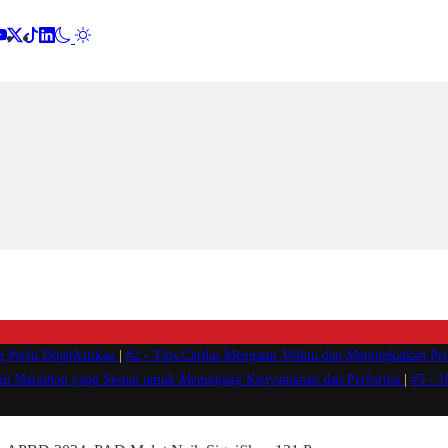
g Perlu Diperhatikan
|
#2 -
Tips Cerdas Mengatur Waktu dan Meningkatkan Pro
atu Marathon yang Sesuai untuk Menunjang Kenyamanan dan Performa
|
#5 -
1