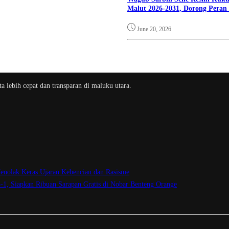
Malut 2026-2031, Dorong Peran
June 20, 2026
a lebih cepat dan transparan di maluku utara.
enolak Keras Ujaran Kebencian dan Rasisme
3-1, Siapkan Ribuan Sarapan Gratis di Nobar Benteng Orange