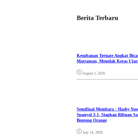
Berita Terbaru
Kesultanan Ternate Angkat Bica
Matraman, Menolak Keras Ujar
August 1, 2026
Semifinal Membara : Hasby Yusu
Spanyol 3-1, Siapkan Ribuan Sa
Benteng Orange
July 14, 2026