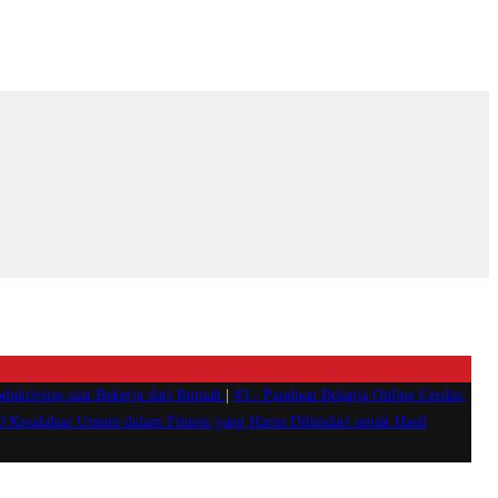
duktivitas saat Bekerja dari Rumah
|
#3 -
Panduan Belanja Online Cerdas:
0 Kesalahan Umum dalam Fitness yang Harus Dihindari untuk Hasil