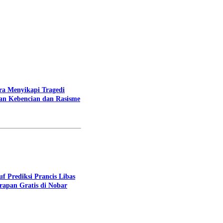
ra Menyikapi Tragedi
an Kebencian dan Rasisme
f Prediksi Prancis Libas
rapan Gratis di Nobar