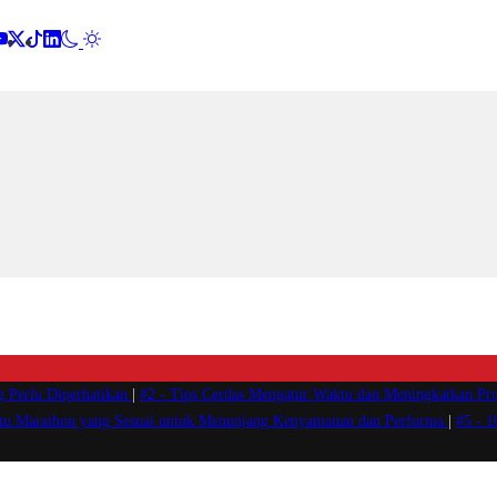
g Perlu Diperhatikan
|
#2 -
Tips Cerdas Mengatur Waktu dan Meningkatkan Pro
atu Marathon yang Sesuai untuk Menunjang Kenyamanan dan Performa
|
#5 -
1