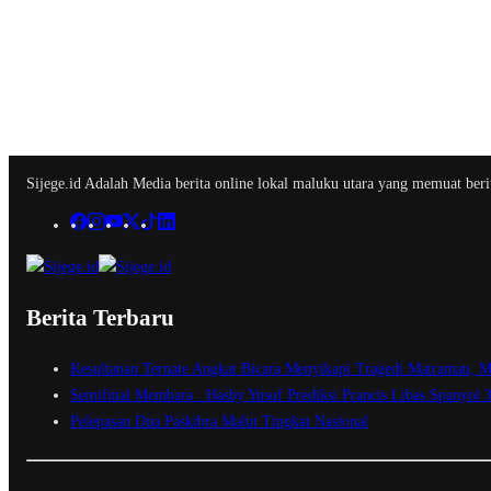
Sijege.id Adalah Media berita online lokal maluku utara yang memuat berit
Berita Terbaru
Kesultanan Ternate Angkat Bicara Menyikapi Tragedi Matraman, M
Semifinal Membara : Hasby Yusuf Prediksi Prancis Libas Spanyol 
Pelepasan Dua Paskibra Malut Tingkat Nasional