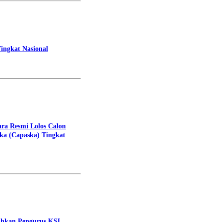
ingkat Nasional
ara Resmi Lolos Calon
ka (Capaska) Tingkat
uhkan Pengurus KSL