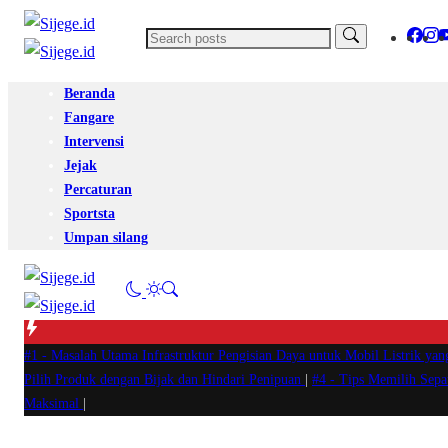
Beranda
Fangare
Intervensi
Jejak
Percaturan
Sportsta
Umpan silang
#1 -
Masalah Utama Infrastruktur Pengisian Daya untuk Mobil Listrik yan
Pilih Produk dengan Bijak dan Hindari Penipuan
|
#4 -
Tips Memilih Sep
Maksimal
|