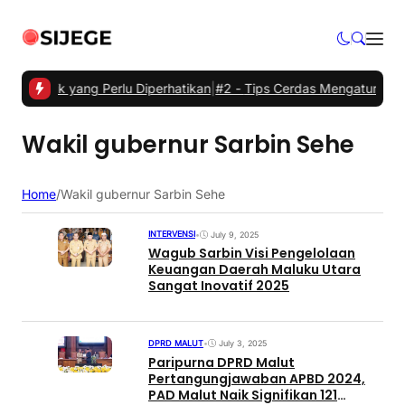
istrik yang Perlu Diperhatikan
|
#2 -
Tips Cerdas Mengatur Waktu dan
Wakil gubernur Sarbin Sehe
Home
/
Wakil gubernur Sarbin Sehe
INTERVENSI
•
July 9, 2025
Wagub Sarbin Visi Pengelolaan
Keuangan Daerah Maluku Utara
Sangat Inovatif 2025
DPRD MALUT
•
July 3, 2025
Paripurna DPRD Malut
Pertangungjawaban APBD 2024,
PAD Malut Naik Signifikan 121