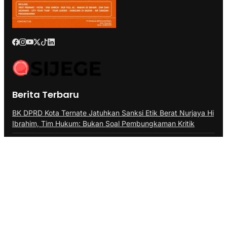
Berita Terbaru
BK DPRD Kota Ternate Jatuhkan Sanksi Etik Berat Nurjaya Hi
Ibrahim, Tim Hukum: Bukan Soal Pembungkaman Kritik
Anggota Komisi III DPRD Malut : Muksin Amrin Kesal Jalan
Payahe Belum Dikerjakan
Kesultanan Ternate Angkat Bicara Menyikapi Tragedi
Matraman, Menolak Keras Ujaran Kebencian dan Rasisme
Tentang Kami
Kontak
Redaksi
Pedoman Media Siber
Kode Etik