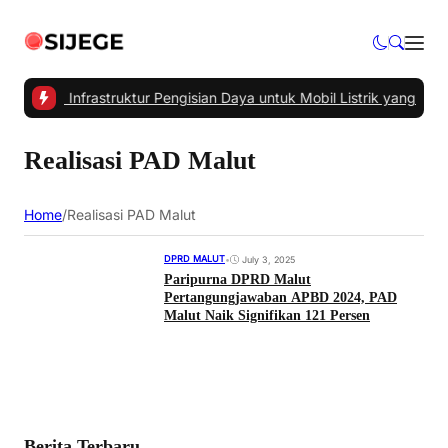
h Utama Infrastruktur Pengisian Daya untuk Mobil Listrik yang Perl
Realisasi PAD Malut
Home
/
Realisasi PAD Malut
DPRD MALUT
•
July 3, 2025
Paripurna DPRD Malut
Pertangungjawaban APBD 2024, PAD
Malut Naik Signifikan 121 Persen
Berita Terbaru