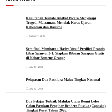
Kesultanan Ternate Angkat Bicara Menyikapi
Tragedi Matraman, Menolak Keras Ujaran
Kebencian dan Rasisme
August 1, 2026
Semifinal Membara : Hasby Yusuf Prediksi Prancis
Libas Spanyol 3-1, Siapkan Ribuan Sarapan Gratis
di Nobar Benteng Orange
July 14, 2026
Pelepasan Dua Paskibra Malut Tingkat Nasional
July 13, 2026
Dua Pelajar Terbaik Maluku Utara Resmi Lolos
Calon Pasukan Pengibar Bendera Pusaka (Capaska)
Tingkat Pusat Tahun 2026.