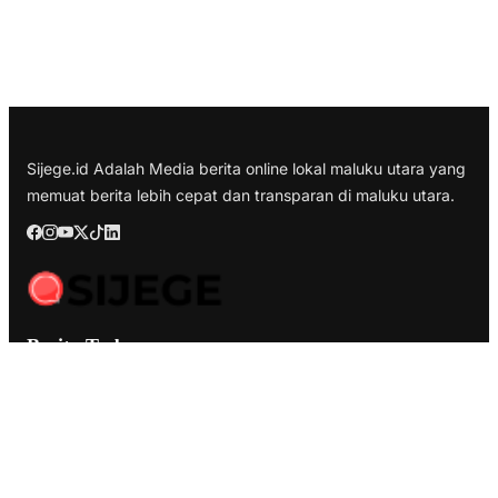
Sijege.id Adalah Media berita online lokal maluku utara yang
memuat berita lebih cepat dan transparan di maluku utara.
Berita Terbaru
Kesultanan Ternate Angkat Bicara Menyikapi Tragedi
Matraman, Menolak Keras Ujaran Kebencian dan Rasisme
Semifinal Membara : Hasby Yusuf Prediksi Prancis Libas
Spanyol 3-1, Siapkan Ribuan Sarapan Gratis di Nobar