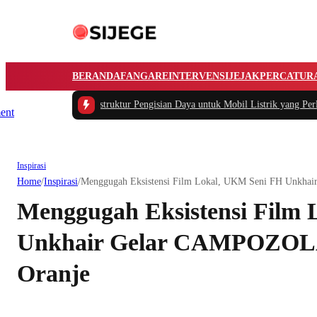
BERANDA
FANGARE
INTERVENSI
JEJAK
PERCATUR
asalah Utama Infrastruktur Pengisian Daya untuk Mobil Listrik yang Perlu Di
Inspirasi
Home
/
Inspirasi
/
Menggugah Eksistensi Film Lokal, UKM Seni FH Unkha
Menggugah Eksistensi Film
Unkhair Gelar CAMPOZOLA
Oranje