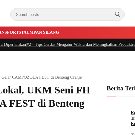
AN
SPORTSTA
UMPAN SILANG
perhatikan
|
#2 -
Tips Cerdas Mengatur Waktu dan Meningkatkan Produktivitas s
ir Gelar CAMPOZOLA FEST di Benteng Oranje
 Lokal, UKM Seni FH
Berita Te
 FEST di Benteng
Ke
Tr
Ke