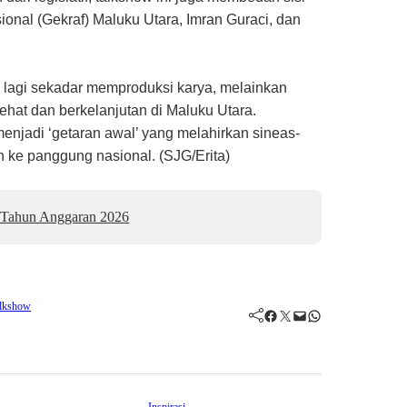
ional (Gekraf) Maluku Utara, Imran Guraci, dan
n lagi sekadar memproduksi karya, melainkan
hat dan berkelanjutan di Maluku Utara.
jadi ‘getaran awal’ yang melahirkan sineas-
e panggung nasional. (SJG/Erita)
l Tahun Anggaran 2026
lkshow
Facebook
Twitter
Mail
WhatsApp