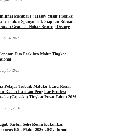
August 1, 2026
mifinal Membara : Hasby Yusuf Prediksi
ancis Libas Spanyol 3-1, Siapkan Ribuan
rapan Gratis di Nobar Benteng Orange
July 14, 2026
lepasan Dua Paskibra Malut Tingkat
sional
July 13, 2026
a Pelajar Terbaik Maluku Utara Resmi
los Calon Pasukan Pengibar Bendera
saka (Capaska) Tingkat Pusat Tahun 2026.
June 22, 2026
agub Sarbin Sehe Resmi Kukuhkan
ngurus KSL Malut 2026-2031, Dorong