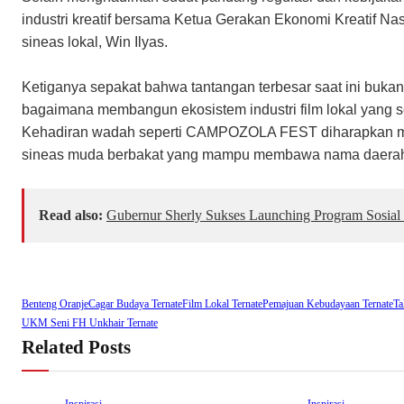
industri kreatif bersama Ketua Gerakan Ekonomi Kreatif Nas
sineas lokal, Win Ilyas.
​Ketiganya sepakat bahwa tantangan terbesar saat ini buka
bagaimana membangun ekosistem industri film lokal yang se
Kehadiran wadah seperti CAMPOZOLA FEST diharapkan men
sineas muda berbakat yang mampu membawa nama daerah k
Read also:
Gubernur Sherly Sukses Launching Program Sosia
Benteng Oranje
Cagar Budaya Ternate
Film Lokal Ternate
Pemajuan Kebudayaan Ternate
Ta
UKM Seni FH Unkhair Ternate
Related Posts