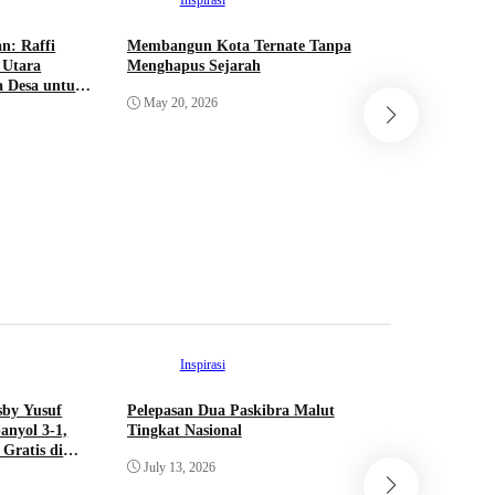
Inspirasi
n: Raffi
Membangun Kota Ternate Tanpa
 Utara
Menghapus Sejarah
 Desa untuk
Ins
May 20, 2026
Raih Peng
Utara Bor
Daerah Ber
Penanggu
May 20, 
Stunting
Inspirasi
sby Yusuf
Pelepasan Dua Paskibra Malut
anyol 3-1,
Tingkat Nasional
Gratis di
July 13, 2026
Int