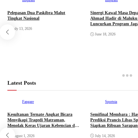
Inspirasi
Inspirasi
Pelepasan Dua Paskibra Malut
Sinergi Kawal Masa Depa
Tingkat Nasional
Ahmad Hadir di Maluku
Luncurkan Program Jaga
July 13, 2026
Indonesia Pintar
June 18, 2026
Latest Posts
Fangare
Sportsta
Kesultanan Ternate Angkat Bicara
Semifinal Membara : Ha
Menyikapi Tragedi Matraman,
Prediksi Prancis Libas Sp
Menolak Keras Ujaran Kebencian dan
Siapkan Ribuan Sarapan 
Rasisme
Nobar Benteng Orange
August 1, 2026
July 14, 2026