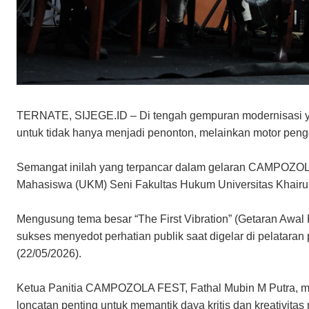
TERNATE, SIJEGE.ID – Di tengah gempuran modernisasi ya
untuk tidak hanya menjadi penonton, melainkan motor peng
Semangat inilah yang terpancar dalam gelaran CAMPOZOLA 
Mahasiswa (UKM) Seni Fakultas Hukum Universitas Khairun
​Mengusung tema besar “The First Vibration” (Getaran Awal Fe
sukses menyedot perhatian publik saat digelar di pelataran
(22/05/2026).
​Ketua Panitia CAMPOZOLA FEST, Fathal Mubin M Putra, me
loncatan penting untuk memantik daya kritis dan kreativita