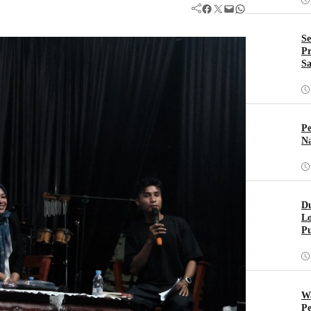
Facebook
Twitter
Mail
WhatsApp
Se
Pr
Sa
Pe
Na
Du
Lo
Pu
W
Pe