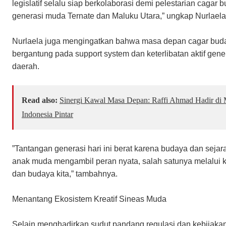
legislatif selalu siap berkolaborasi demi pelestarian cag
generasi muda Ternate dan Maluku Utara,” ungkap Nurlaela
​Nurlaela juga mengingatkan bahwa masa depan cagar bud
bergantung pada support system dan keterlibatan aktif g
daerah.
Read also:
Sinergi Kawal Masa Depan: Raffi Ahmad Hadir di 
Indonesia Pintar
​”Tantangan generasi hari ini berat karena budaya dan seja
anak muda mengambil peran nyata, salah satunya melalui k
dan budaya kita,” tambahnya.
​Menantang Ekosistem Kreatif Sineas Muda
​Selain menghadirkan sudut pandang regulasi dan kebijakan d