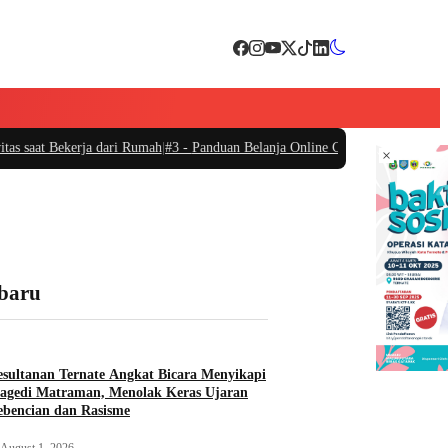
aat Bekerja dari Rumah
|
#3 -
Panduan Belanja Online Cerdas: Pilih Produk den
×
rbaru
sultanan Ternate Angkat Bicara Menyikapi
agedi Matraman, Menolak Keras Ujaran
bencian dan Rasisme