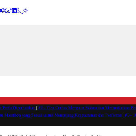
g Perlu Diperhatikan
|
#2 -
Tips Cerdas Mengatur Waktu dan Meningkatkan Pro
atu Marathon yang Sesuai untuk Menunjang Kenyamanan dan Performa
|
#5 -
1