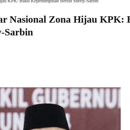
ijau KPK: Bukti Kepemimpinan Bersih Sherly-Sarbin
r Nasional Zona Hijau KPK: 
-Sarbin