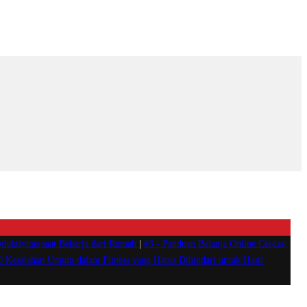
duktivitas saat Bekerja dari Rumah
|
#3 -
Panduan Belanja Online Cerdas:
0 Kesalahan Umum dalam Fitness yang Harus Dihindari untuk Hasil