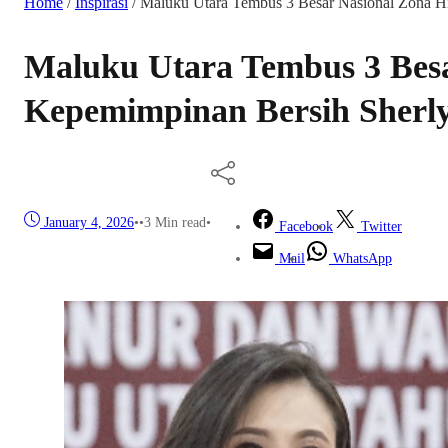
Home
/
Inspirasi
/
Maluku Utara Tembus 3 Besar Nasional Zona H
Maluku Utara Tembus 3 Besa
Kepemimpinan Bersih Sherly
January 4, 2026
•
•
3 Min read
•
Facebook
Twitter
Mail
WhatsApp