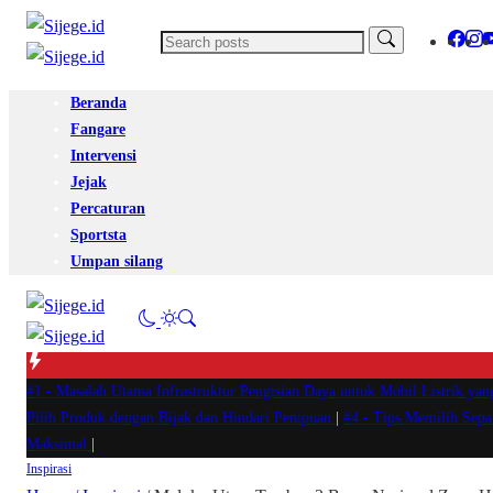
Beranda
Fangare
Intervensi
Jejak
Percaturan
Sportsta
Umpan silang
#1 -
Masalah Utama Infrastruktur Pengisian Daya untuk Mobil Listrik yan
Pilih Produk dengan Bijak dan Hindari Penipuan
|
#4 -
Tips Memilih Sep
Maksimal
|
Inspirasi