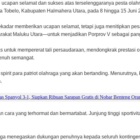
 ucapan selamat dan sukses atas terselenggaranya pesta olahr
ta Tobelo, Kabupaten Halmahera Utara, pada 8 hingga 15 Juni
ekadar memberikan ucapan selamat, tetapi juga menitipkan pe
asyarakat Maluku Utara—untuk menjadikan Porprov V sebagai pa
as untuk mempererat tali persaudaraan, mendongkrak prestasi o
 penuh semangat.
 spirit para patriot olahraga yang akan bertanding. Menurutnya
.
bas Spanyol 3-1, Siapkan Ribuan Sarapan Gratis di Nobar Benteng Ora
an cara yang terhormat dan bermartabat. Junjung tinggi sportiv
uga menegaskan dukungan penuhnya kepada seluruh kontingen,