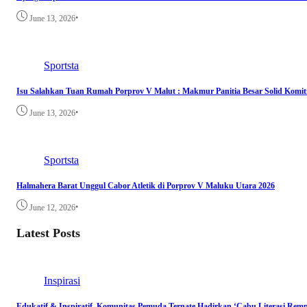
•
June 13, 2026
Sportsta
Isu Salahkan Tuan Rumah Porprov V Malut : Makmur Panitia Besar Solid Kom
•
June 13, 2026
Sportsta
Halmahera Barat Unggul Cabor Atletik di Porprov V Maluku Utara 2026
•
June 12, 2026
Latest Posts
Inspirasi
Edukatif & Inspiratif, Komunitas Pemuda Ternate Hadirkan ‘Cabu Literasi Remp