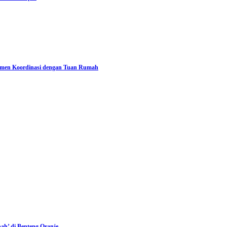
itmen Koordinasi dengan Tuan Rumah
ah’ di Benteng Oranje