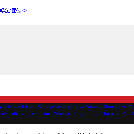
g Perlu Diperhatikan
|
#2 -
Tips Cerdas Mengatur Waktu dan Meningkatkan Pro
atu Marathon yang Sesuai untuk Menunjang Kenyamanan dan Performa
|
#5 -
1