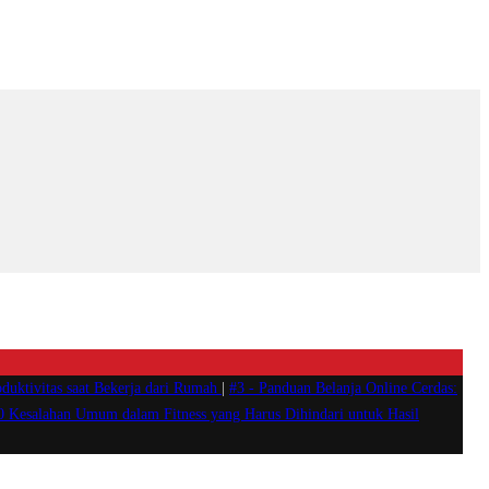
duktivitas saat Bekerja dari Rumah
|
#3 -
Panduan Belanja Online Cerdas:
0 Kesalahan Umum dalam Fitness yang Harus Dihindari untuk Hasil