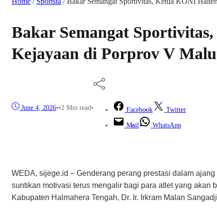
Home
/
Sportsta
/
Bakar Semangat Sportivitas, Ketua KONI Halte
Bakar Semangat Sportivita
Kejayaan di Porprov V Malu
June 4, 2026
•
•
2 Min read
•
Facebook
Twitter
Mail
WhatsApp
WEDA, sijege.id – Genderang perang prestasi dalam ajang
suntikan motivasi terus mengalir bagi para atlet yang aka
Kabupaten Halmahera Tengah, Dr. Ir. Irkram Malan Sangadji