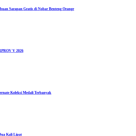
Ribuan Sarapan Gratis di Nobar Benteng Orange
ORPROV V 2026
nate Koleksi Medali Terbanyak
ua Kali Lipat