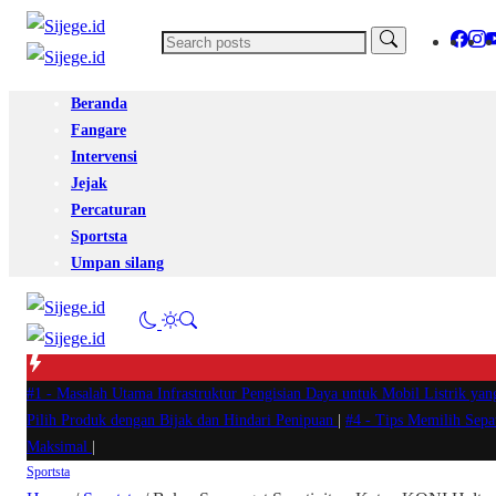
Beranda
Fangare
Intervensi
Jejak
Percaturan
Sportsta
Umpan silang
#1 -
Masalah Utama Infrastruktur Pengisian Daya untuk Mobil Listrik yan
Pilih Produk dengan Bijak dan Hindari Penipuan
|
#4 -
Tips Memilih Sep
Maksimal
|
Sportsta