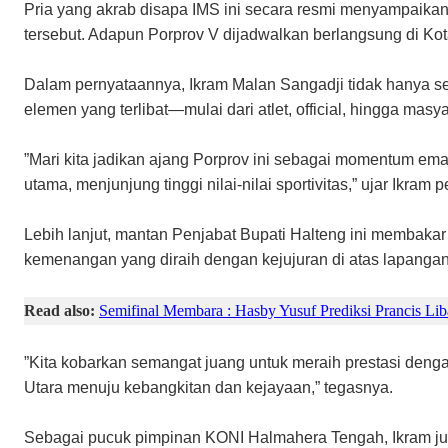
​Pria yang akrab disapa IMS ini secara resmi menyampaikan
tersebut. Adapun Porprov V dijadwalkan berlangsung di Ko
​Dalam pernyataannya, Ikram Malan Sangadji tidak hanya s
elemen yang terlibat—mulai dari atlet, official, hingga m
​”Mari kita jadikan ajang Porprov ini sebagai momentum em
utama, menjunjung tinggi nilai-nilai sportivitas,” ujar Ikram
​Lebih lanjut, mantan Penjabat Bupati Halteng ini membakar
kemenangan yang diraih dengan kejujuran di atas lapangan
Read also:
Semifinal Membara : Hasby Yusuf Prediksi Prancis Li
​”Kita kobarkan semangat juang untuk meraih prestasi deng
Utara menuju kebangkitan dan kejayaan,” tegasnya.
​Sebagai pucuk pimpinan KONI Halmahera Tengah, Ikram j