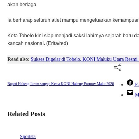
akan berlaga.
Ia berharap seluruh atlet mampu mengeluarkan kemampua
​Kota Tobelo kini siap menjadi saksi lahirnya sejarah bar
kancah nasional. (Erita/red)
Read also:
Sukses Digelar di Tobelo, KONI Maluku Utara Res
Bupati Halteng
Ikram sangaji
Ketua KONI Halteng
Porprov Malut 2026
F
M
Related Posts
Sportsta