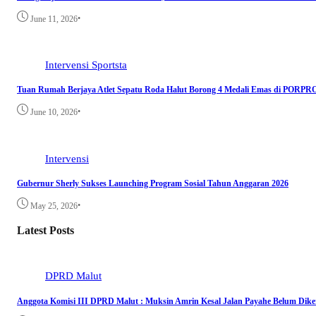
•
June 11, 2026
Intervensi
Sportsta
Tuan Rumah Berjaya Atlet Sepatu Roda Halut Borong 4 Medali Emas di PORP
•
June 10, 2026
Intervensi
Gubernur Sherly Sukses Launching Program Sosial Tahun Anggaran 2026
•
May 25, 2026
Latest Posts
DPRD Malut
Anggota Komisi III DPRD Malut : Muksin Amrin Kesal Jalan Payahe Belum Dike