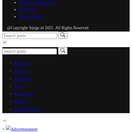
Pedoman Media Siber
Kode Etik
Privacy Policy
@Copyright Sijege.id 2025. All Rights Reserved
Beranda
Fangare
Intervensi
Jejak
Percaturan
Sportsta
Umpan silang
×