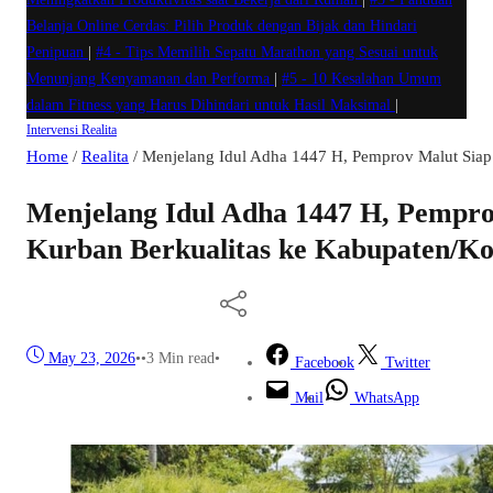
Belanja Online Cerdas: Pilih Produk dengan Bijak dan Hindari
Penipuan
|
#4 -
Tips Memilih Sepatu Marathon yang Sesuai untuk
Menunjang Kenyamanan dan Performa
|
#5 -
10 Kesalahan Umum
dalam Fitness yang Harus Dihindari untuk Hasil Maksimal
|
Intervensi
Realita
Home
/
Realita
/
Menjelang Idul Adha 1447 H, Pemprov Malut Siap 
Menjelang Idul Adha 1447 H, Pemprov
Kurban Berkualitas ke Kabupaten/Ko
May 23, 2026
•
•
3 Min read
•
Facebook
Twitter
Mail
WhatsApp