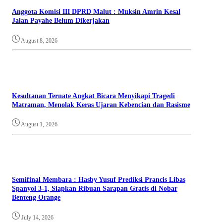
Anggota Komisi III DPRD Malut : Muksin Amrin Kesal
Jalan Payahe Belum Dikerjakan
August 8, 2026
Kesultanan Ternate Angkat Bicara Menyikapi Tragedi
Matraman, Menolak Keras Ujaran Kebencian dan Rasisme
August 1, 2026
Semifinal Membara : Hasby Yusuf Prediksi Prancis Libas
Spanyol 3-1, Siapkan Ribuan Sarapan Gratis di Nobar
Benteng Orange
July 14, 2026