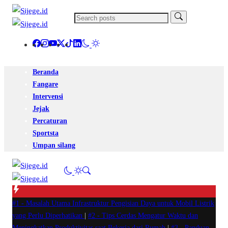
Beranda
Fangare
Intervensi
Jejak
Percaturan
Sportsta
Umpan silang
#1 -
Masalah Utama Infrastruktur Pengisian Daya untuk Mobil Listrik
yang Perlu Diperhatikan
|
#2 -
Tips Cerdas Mengatur Waktu dan
Meningkatkan Produktivitas saat Bekerja dari Rumah
|
#3 -
Panduan