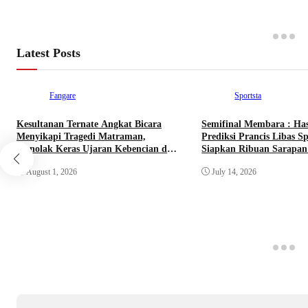
Latest Posts
Fangare
Sportsta
Kesultanan Ternate Angkat Bicara
Semifinal Membara : Ha
Menyikapi Tragedi Matraman,
Prediksi Prancis Libas Sp
Menolak Keras Ujaran Kebencian dan
Siapkan Ribuan Sarapan 
Rasisme
Nobar Benteng Orange
August 1, 2026
July 14, 2026