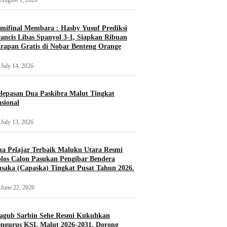
August 1, 2026
mifinal Membara : Hasby Yusuf Prediksi
ancis Libas Spanyol 3-1, Siapkan Ribuan
rapan Gratis di Nobar Benteng Orange
July 14, 2026
lepasan Dua Paskibra Malut Tingkat
sional
July 13, 2026
a Pelajar Terbaik Maluku Utara Resmi
los Calon Pasukan Pengibar Bendera
saka (Capaska) Tingkat Pusat Tahun 2026.
June 22, 2026
agub Sarbin Sehe Resmi Kukuhkan
ngurus KSL Malut 2026-2031, Dorong