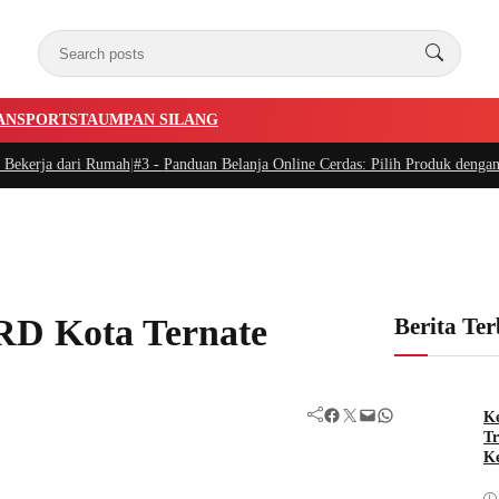
AN
SPORTSTA
UMPAN SILANG
i Rumah
|
#3 -
Panduan Belanja Online Cerdas: Pilih Produk dengan Bijak dan H
RD Kota Ternate
Berita Te
Facebook
Twitter
Mail
WhatsApp
Ke
Tr
Ke