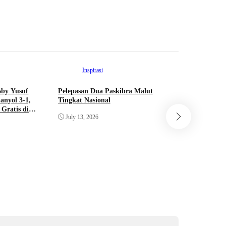
June 11, 
Inspirasi
Int
sby Yusuf
Pelepasan Dua Paskibra Malut
Dua Pelaj
anyol 3-1,
Tingkat Nasional
Resmi Lol
Gratis di
Bendera P
July 13, 2026
Pusat Tah
June 22, 