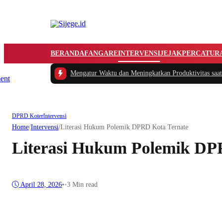
BERANDA
FANGARE
INTERVENSI
JEJAK
PERCATUR
Tips Cerdas Mengatur Waktu dan Meningkatkan Produktivitas saat Bekerja dar
DPRD Koter
Intervensi
Home
/
Intervensi
/
Literasi Hukum Polemik DPRD Kota Ternate
Literasi Hukum Polemik DP
April 28, 2026
•
•
3 Min read