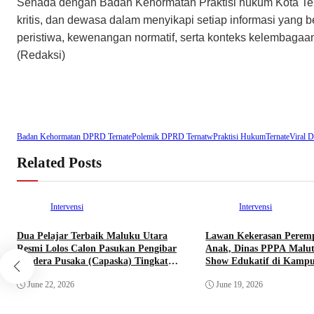
Senada dengan Badan Kehormatan Praktisi hukum Kota Tera
kritis, dan dewasa dalam menyikapi setiap informasi yan
peristiwa, kewenangan normatif, serta konteks kelembagaa
(Redaksi)
Badan Kehormatan DPRD Ternate
Polemik DPRD Ternatw
Praktisi Hukum
Ternate
Viral
Related Posts
Intervensi
Intervensi
Dua Pelajar Terbaik Maluku Utara
Lawan Kekerasan Perem
Resmi Lolos Calon Pasukan Pengibar
Anak, Dinas PPPA Malut
Bendera Pusaka (Capaska) Tingkat
Show Edukatif di Kampu
Pusat Tahun 2026.
June 22, 2026
June 19, 2026