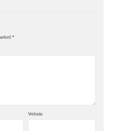
 marked
*
Website