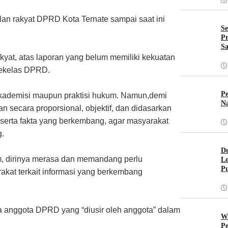
ilan rakyat DPRD Kota Ternate sampai saat ini
Se
Pr
Sa
akyat, atas laporan yang belum memiliki kekuatan
sekelas DPRD.
Pe
kademisi maupun praktisi hukum. Namun,demi
Na
 secara proporsional, objektif, dan didasarkan
 serta fakta yang berkembang, agar masyarakat
.
Du
um, dirinya merasa dan memandang perlu
Lo
Pu
akat terkait informasi yang berkembang
 anggota DPRD yang “diusir oleh anggota” dalam
W
Pe