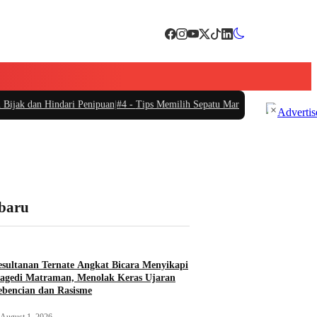
indari Penipuan
|
#4 -
Tips Memilih Sepatu Marathon yang Sesuai untuk Menun
×
rbaru
sultanan Ternate Angkat Bicara Menyikapi
agedi Matraman, Menolak Keras Ujaran
bencian dan Rasisme