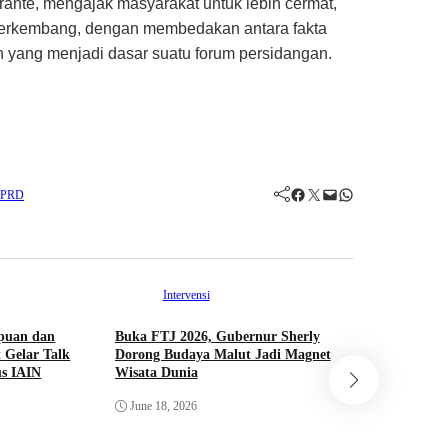
nte, mengajak masyarakat untuk lebih cermat,
g berkembang, dengan membedakan antara fakta
n yang menjadi dasar suatu forum persidangan.
Facebook
Twitter
Mail
WhatsApp
 DPRD
Intervensi
puan dan
Buka FTJ 2026, Gubernur Sherly
 Gelar Talk
Dorong Budaya Malut Jadi Magnet
Int
s IAIN
Wisata Dunia
Saling Ke
June 18, 2026
Hibualamo
PORPROV