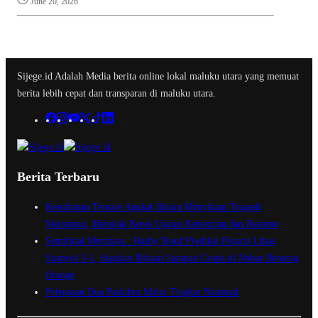
June 20, 2026
Sijege.id Adalah Media berita online lokal maluku utara yang memuat
berita lebih cepat dan transparan di maluku utara.
Berita Terbaru
Kesultanan Ternate Angkat Bicara Menyikapi Tragedi
Matraman, Menolak Keras Ujaran Kebencian dan Rasisme
Semifinal Membara : Hasby Yusuf Prediksi Prancis Libas
Spanyol 3-1, Siapkan Ribuan Sarapan Gratis di Nobar Benteng
Orange
Pelepasan Dua Paskibra Malut Tingkat Nasional