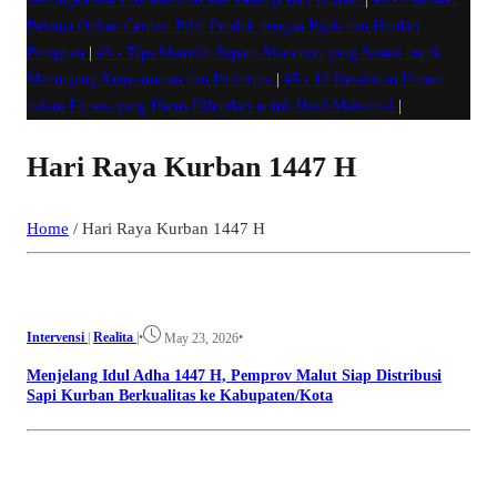
Belanja Online Cerdas: Pilih Produk dengan Bijak dan Hindari
Penipuan
|
#4 -
Tips Memilih Sepatu Marathon yang Sesuai untuk
Menunjang Kenyamanan dan Performa
|
#5 -
10 Kesalahan Umum
dalam Fitness yang Harus Dihindari untuk Hasil Maksimal
|
Hari Raya Kurban 1447 H
Home
/
Hari Raya Kurban 1447 H
Intervensi
|
Realita
|
•
•
May 23, 2026
Menjelang Idul Adha 1447 H, Pemprov Malut Siap Distribusi
Sapi Kurban Berkualitas ke Kabupaten/Kota