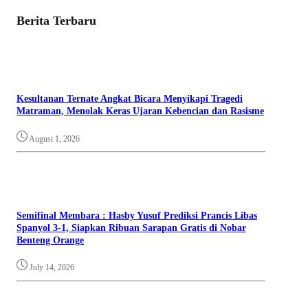
Berita Terbaru
Kesultanan Ternate Angkat Bicara Menyikapi Tragedi
Matraman, Menolak Keras Ujaran Kebencian dan Rasisme
August 1, 2026
Semifinal Membara : Hasby Yusuf Prediksi Prancis Libas
Spanyol 3-1, Siapkan Ribuan Sarapan Gratis di Nobar
Benteng Orange
July 14, 2026