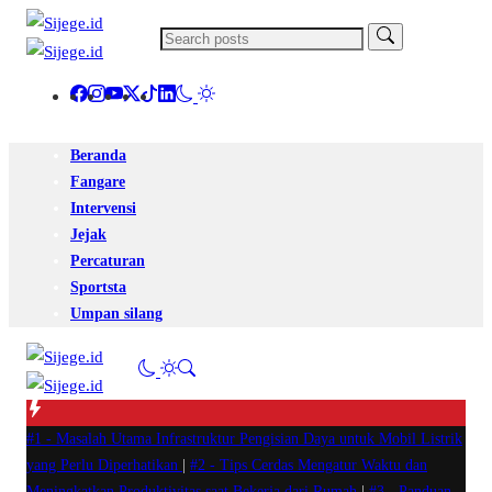
Beranda
Fangare
Intervensi
Jejak
Percaturan
Sportsta
Umpan silang
#1 -
Masalah Utama Infrastruktur Pengisian Daya untuk Mobil Listrik
yang Perlu Diperhatikan
|
#2 -
Tips Cerdas Mengatur Waktu dan
Meningkatkan Produktivitas saat Bekerja dari Rumah
|
#3 -
Panduan