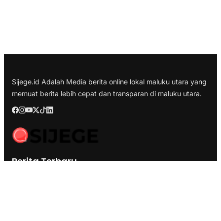
Sijege.id Adalah Media berita online lokal maluku utara yang
memuat berita lebih cepat dan transparan di maluku utara.
Berita Terbaru
Edukatif & Inspiratif, Komunitas Pemuda Ternate Hadirkan
‘Cabu Literasi Rempah’ di Benteng Oranje
BK DPRD Kota Ternate Jatuhkan Sanksi Etik Berat Nurjaya Hi
Ibrahim, Tim Hukum: Bukan Soal Pembungkaman Kritik