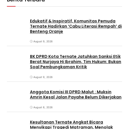
Edukatif & Inspiratif, Komunitas Pemuda
Ternate Hadirkan ‘Cabu Literasi Rempah’ di
Benteng Oranje
August 9, 2026
BK DPRD Kota Ternate Jatuhkan Sanksi Etik
Berat Nurjaya Hi Ibrahim, Tim Hukum: Bukan
Soal Pembungkaman Kritik
August 9, 2026
Anggota Komisi III DPRD Malut : Muksin
Amrin Kesal Jalan Payahe Belum Dikerjakan
August 8, 2026
Kesultanan Ternate Angkat Bicara
Menyikapi Tragedi Matraman, Menolak