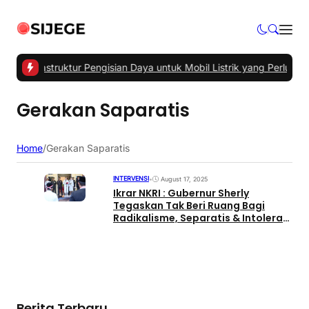
ma Infrastruktur Pengisian Daya untuk Mobil Listrik yang Perlu Dip
Gerakan Saparatis
Home
/
Gerakan Saparatis
INTERVENSI
•
August 17, 2025
Ikrar NKRI : Gubernur Sherly
Tegaskan Tak Beri Ruang Bagi
Radikalisme, Separatis & Intoleran
di Malut
Berita Terbaru