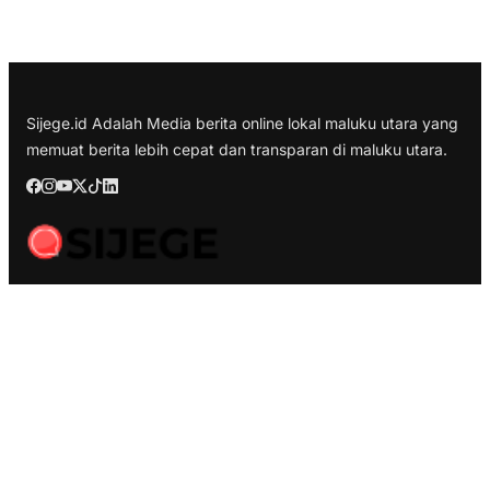
Sijege.id Adalah Media berita online lokal maluku utara yang
memuat berita lebih cepat dan transparan di maluku utara.
Berita Terbaru
Kesultanan Ternate Angkat Bicara Menyikapi Tragedi
Matraman, Menolak Keras Ujaran Kebencian dan Rasisme
Semifinal Membara : Hasby Yusuf Prediksi Prancis Libas
Spanyol 3-1, Siapkan Ribuan Sarapan Gratis di Nobar
Benteng Orange