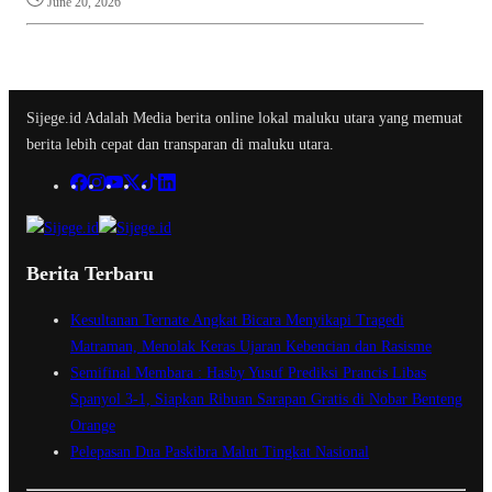
June 20, 2026
Sijege.id Adalah Media berita online lokal maluku utara yang memuat
berita lebih cepat dan transparan di maluku utara.
Berita Terbaru
Kesultanan Ternate Angkat Bicara Menyikapi Tragedi
Matraman, Menolak Keras Ujaran Kebencian dan Rasisme
Semifinal Membara : Hasby Yusuf Prediksi Prancis Libas
Spanyol 3-1, Siapkan Ribuan Sarapan Gratis di Nobar Benteng
Orange
Pelepasan Dua Paskibra Malut Tingkat Nasional