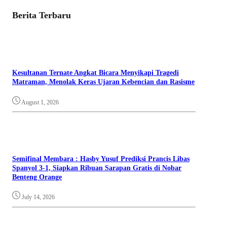
Berita Terbaru
Kesultanan Ternate Angkat Bicara Menyikapi Tragedi
Matraman, Menolak Keras Ujaran Kebencian dan Rasisme
August 1, 2026
Semifinal Membara : Hasby Yusuf Prediksi Prancis Libas
Spanyol 3-1, Siapkan Ribuan Sarapan Gratis di Nobar
Benteng Orange
July 14, 2026