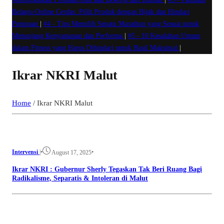
Belanja Online Cerdas: Pilih Produk dengan Bijak dan Hindari
Penipuan
|
#4 -
Tips Memilih Sepatu Marathon yang Sesuai untuk
Menunjang Kenyamanan dan Performa
|
#5 -
10 Kesalahan Umum
dalam Fitness yang Harus Dihindari untuk Hasil Maksimal
|
Ikrar NKRI Malut
Home
/
Ikrar NKRI Malut
Intervensi
|
•
•
August 17, 2025
Ikrar NKRI : Gubernur Sherly Tegaskan Tak Beri Ruang Bagi
Radikalisme, Separatis & Intoleran di Malut