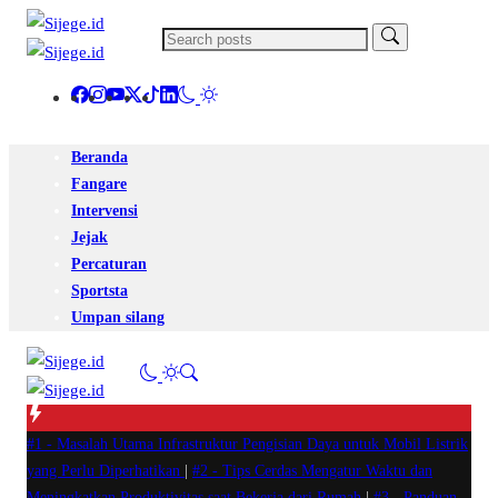
Beranda
Fangare
Intervensi
Jejak
Percaturan
Sportsta
Umpan silang
#1 -
Masalah Utama Infrastruktur Pengisian Daya untuk Mobil Listrik
yang Perlu Diperhatikan
|
#2 -
Tips Cerdas Mengatur Waktu dan
Meningkatkan Produktivitas saat Bekerja dari Rumah
|
#3 -
Panduan