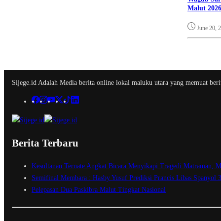
Malut 2026
June 20, 
Sijege.id Adalah Media berita online lokal maluku utara yang memuat berit
Berita Terbaru
Kesultanan Ternate Angkat Bicara Menyikapi Tragedi Matraman, M
Semifinal Membara : Hasby Yusuf Prediksi Prancis Libas Spanyol 
Pelepasan Dua Paskibra Malut Tingkat Nasional