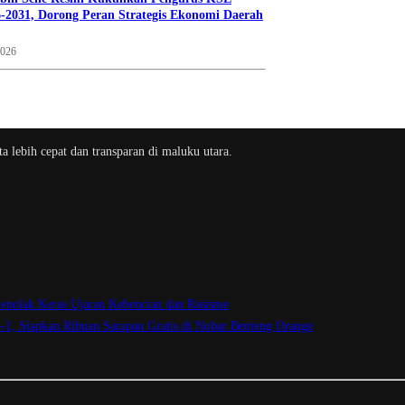
-2031, Dorong Peran Strategis Ekonomi Daerah
2026
a lebih cepat dan transparan di maluku utara.
enolak Keras Ujaran Kebencian dan Rasisme
3-1, Siapkan Ribuan Sarapan Gratis di Nobar Benteng Orange