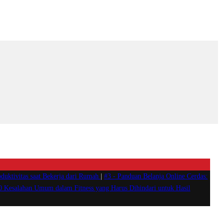
duktivitas saat Bekerja dari Rumah
|
#3 -
Panduan Belanja Online Cerdas:
0 Kesalahan Umum dalam Fitness yang Harus Dihindari untuk Hasil