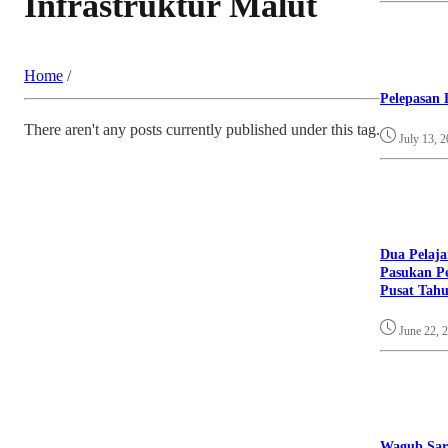
Infrastruktur Malut
Home
/
Pelepasan 
There aren't any posts currently published under this tag.
July 13, 
Dua Pelaja
Pasukan Pe
Pusat Tahu
June 22, 
Wagub Sar