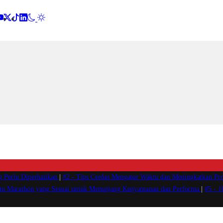
g Perlu Diperhatikan
|
#2 -
Tips Cerdas Mengatur Waktu dan Meningkatkan Pro
atu Marathon yang Sesuai untuk Menunjang Kenyamanan dan Performa
|
#5 -
1