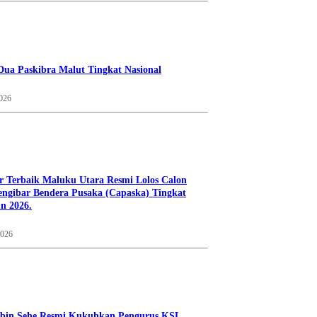
Dua Paskibra Malut Tingkat Nasional
2026
r Terbaik Maluku Utara Resmi Lolos Calon
ngibar Bendera Pusaka (Capaska) Tingkat
n 2026.
2026
bin Sehe Resmi Kukuhkan Pengurus KSL