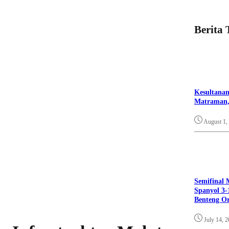
Berita 
Kesultanan
Matraman,
August 1,
Semifinal 
Spanyol 3-
Benteng O
July 14, 