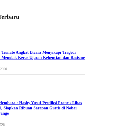
Terbaru
 Ternate Angkat Bicara Menyikapi Tragedi
 Menolak Keras Ujaran Kebencian dan Rasisme
 2026
Membara : Hasby Yusuf Prediksi Prancis Libas
1, Siapkan Ribuan Sarapan Gratis di Nobar
range
2026