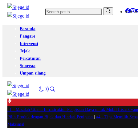
Beranda
Fangare
Intervensi
Jejak
Percaturan
Sportsta
Umpan silang
#1 -
Masalah Utama Infrastruktur Pengisian Daya untuk Mobil Listrik yan
Pilih Produk dengan Bijak dan Hindari Penipuan
|
#4 -
Tips Memilih Sep
Maksimal
|