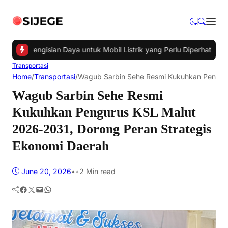
uktur Pengisian Daya untuk Mobil Listrik yang Perlu Diperhatikan
|
#
Transportasi
Home
/
Transportasi
/
Wagub Sarbin Sehe Resmi Kukuhkan Penguru
Wagub Sarbin Sehe Resmi
Kukuhkan Pengurus KSL Malut
2026-2031, Dorong Peran Strategis
Ekonomi Daerah
June 20, 2026
•
•
2 Min read
Facebook
Twitter
Mail
WhatsApp