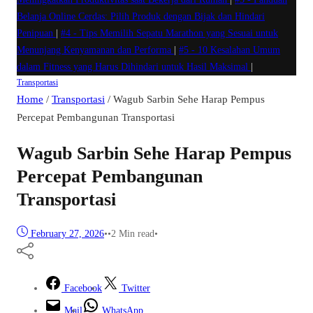
Belanja Online Cerdas: Pilih Produk dengan Bijak dan Hindari
Penipuan
|
#4 -
Tips Memilih Sepatu Marathon yang Sesuai untuk
Menunjang Kenyamanan dan Performa
|
#5 -
10 Kesalahan Umum
dalam Fitness yang Harus Dihindari untuk Hasil Maksimal
|
Transportasi
Home
/
Transportasi
/
Wagub Sarbin Sehe Harap Pempus
Percepat Pembangunan Transportasi
Wagub Sarbin Sehe Harap Pempus
Percepat Pembangunan
Transportasi
February 27, 2026
•
•
2 Min read
•
Facebook
Twitter
Mail
WhatsApp