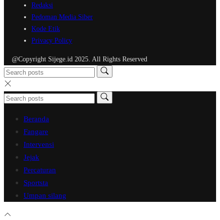
Redaksi
Pedoman Media Siber
Kode Etik
Privacy Policy
@Copyright Sijege.id 2025. All Rights Reserved
Beranda
Fangare
Intervensi
Jejak
Percaturan
Sportsta
Umpan silang