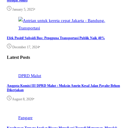
sebagai Solusi
•
January 5, 2025
Transportasi
Efek Positif Subsidi Bus: Pengguna Transportasi Publik Naik 40%
•
December 17, 2024
Latest Posts
DPRD Malut
Anggota Komisi III DPRD Malut : Muksin Amrin Kesal Jalan Payahe Belum
Dikerjakan
•
August 8, 2026
Fangare
Kesultanan Ternate Angkat Bicara Menyikapi Tragedi Matraman, Menolak