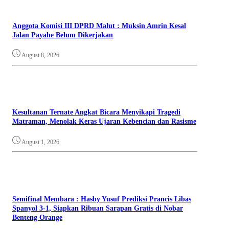
Anggota Komisi III DPRD Malut : Muksin Amrin Kesal
Jalan Payahe Belum Dikerjakan
August 8, 2026
Kesultanan Ternate Angkat Bicara Menyikapi Tragedi
Matraman, Menolak Keras Ujaran Kebencian dan Rasisme
August 1, 2026
Semifinal Membara : Hasby Yusuf Prediksi Prancis Libas
Spanyol 3-1, Siapkan Ribuan Sarapan Gratis di Nobar
Benteng Orange