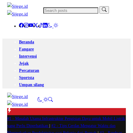
Beranda
Fangare
Intervensi
Jejak
Percaturan
Sportsta
Umpan silang
#1 -
Masalah Utama Infrastruktur Pengisian Daya untuk Mobil Listrik
yang Perlu Diperhatikan
|
#2 -
Tips Cerdas Mengatur Waktu dan
Meningkatkan Produktivitas saat Bekerja dari Rumah
|
#3 -
Panduan