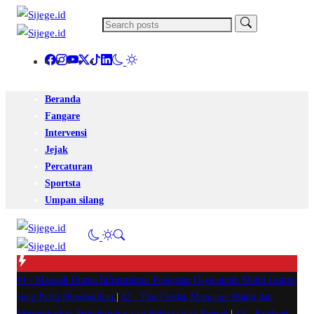
Beranda
Fangare
Intervensi
Jejak
Percaturan
Sportsta
Umpan silang
#1 -
Masalah Utama Infrastruktur Pengisian Daya untuk Mobil Listrik
yang Perlu Diperhatikan
|
#2 -
Tips Cerdas Mengatur Waktu dan
Meningkatkan Produktivitas saat Bekerja dari Rumah
|
#3 -
Panduan