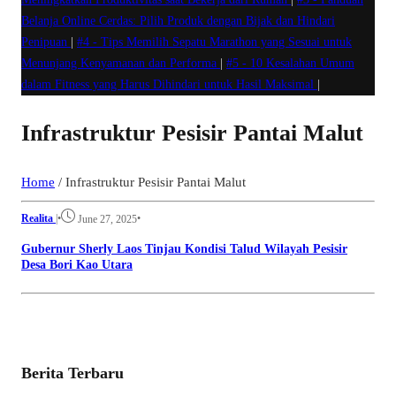
Belanja Online Cerdas: Pilih Produk dengan Bijak dan Hindari
Penipuan
|
#4 -
Tips Memilih Sepatu Marathon yang Sesuai untuk
Menunjang Kenyamanan dan Performa
|
#5 -
10 Kesalahan Umum
dalam Fitness yang Harus Dihindari untuk Hasil Maksimal
|
Infrastruktur Pesisir Pantai Malut
Home
/
Infrastruktur Pesisir Pantai Malut
Realita
|
•
•
June 27, 2025
Gubernur Sherly Laos Tinjau Kondisi Talud Wilayah Pesisir
Desa Bori Kao Utara
Berita Terbaru