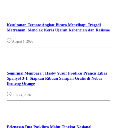
Kesultanan Ternate Angkat Bicara Menyikapi Tragedi
Matraman, Menolak Keras Ujaran Kebencian dan Rasisme
August 1, 2026
Semifinal Membara : Hasby Yusuf Prediksi Prancis Libas
Spanyol 3-1, Siapkan Ribuan Sarapan Gratis di Nobar
Benteng Orange
July 14, 2026
Pelepasan Dua Paskibra Malut Tingkat Nasional