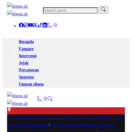
Beranda
Fangare
Intervensi
Jejak
Percaturan
Sportsta
Umpan silang
#1 -
Masalah Utama Infrastruktur Pengisian Daya untuk Mobil Listrik
yang Perlu Diperhatikan
|
#2 -
Tips Cerdas Mengatur Waktu dan
Meningkatkan Produktivitas saat Bekerja dari Rumah
|
#3 -
Panduan