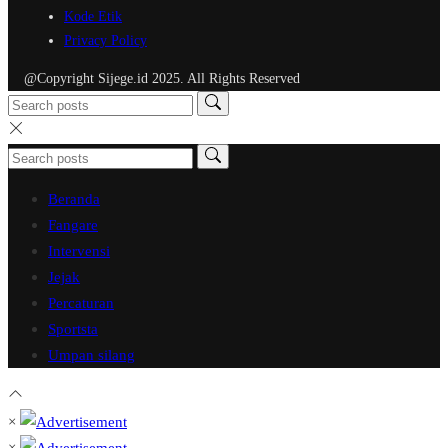
Kode Etik
Privacy Policy
@Copyright Sijege.id 2025. All Rights Reserved
Beranda
Fangare
Intervensi
Jejak
Percaturan
Sportsta
Umpan silang
×
×