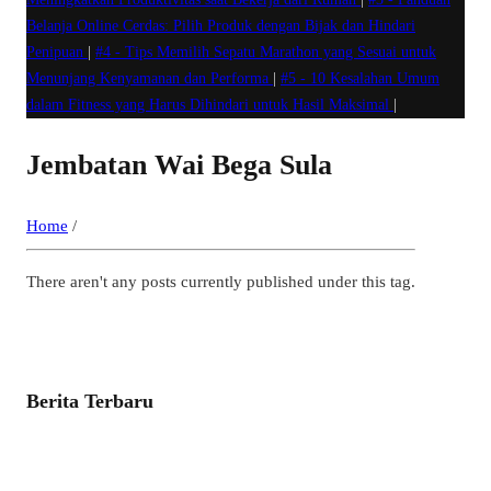
Belanja Online Cerdas: Pilih Produk dengan Bijak dan Hindari
Penipuan
|
#4 -
Tips Memilih Sepatu Marathon yang Sesuai untuk
Menunjang Kenyamanan dan Performa
|
#5 -
10 Kesalahan Umum
dalam Fitness yang Harus Dihindari untuk Hasil Maksimal
|
Jembatan Wai Bega Sula
Home
/
There aren't any posts currently published under this tag.
Berita Terbaru