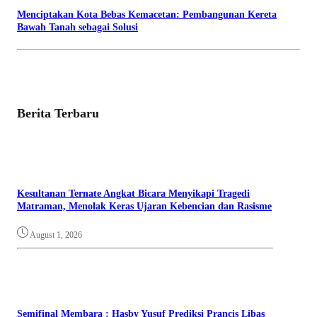
Menciptakan Kota Bebas Kemacetan: Pembangunan Kereta
Bawah Tanah sebagai Solusi
Berita Terbaru
Kesultanan Ternate Angkat Bicara Menyikapi Tragedi
Matraman, Menolak Keras Ujaran Kebencian dan Rasisme
August 1, 2026
Semifinal Membara : Hasby Yusuf Prediksi Prancis Libas