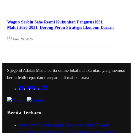
Wagub Sarbin Sehe Resmi Kukuhkan Pengurus KSL
Malut 2026-2031, Dorong Peran Strategis Ekonomi Daerah
June 20, 2026
Sijege.id Adalah Media berita online lokal maluku utara yang memuat
berita lebih cepat dan transparan di maluku utara.
Berita Terbaru
Kesultanan Ternate Angkat Bicara Menyikapi Tragedi
Matraman, Menolak Keras Ujaran Kebencian dan Rasisme