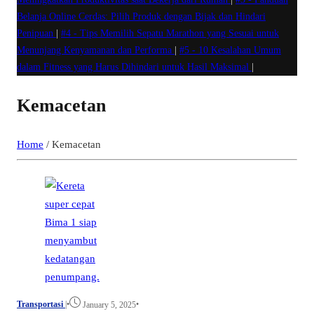
Belanja Online Cerdas: Pilih Produk dengan Bijak dan Hindari
Penipuan
|
#4 -
Tips Memilih Sepatu Marathon yang Sesuai untuk
Menunjang Kenyamanan dan Performa
|
#5 -
10 Kesalahan Umum
dalam Fitness yang Harus Dihindari untuk Hasil Maksimal
|
Kemacetan
Home
/
Kemacetan
Transportasi
|
•
•
January 5, 2025