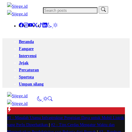
Beranda
Fangare
Intervensi
Jejak
Percaturan
Sportsta
Umpan silang
#1 -
Masalah Utama Infrastruktur Pengisian Daya untuk Mobil Listrik
yang Perlu Diperhatikan
|
#2 -
Tips Cerdas Mengatur Waktu dan
Meningkatkan Produktivitas saat Bekerja dari Rumah
|
#3 -
Panduan