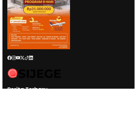
Berita Terbaru
BK DPRD Kota Ternate Jatuhkan Sanksi Etik Berat Nurjaya Hi
Ibrahim, Tim Hukum: Bukan Soal Pembungkaman Kritik
Anggota Komisi III DPRD Malut : Muksin Amrin Kesal Jalan
Payahe Belum Dikerjakan
Kesultanan Ternate Angkat Bicara Menyikapi Tragedi