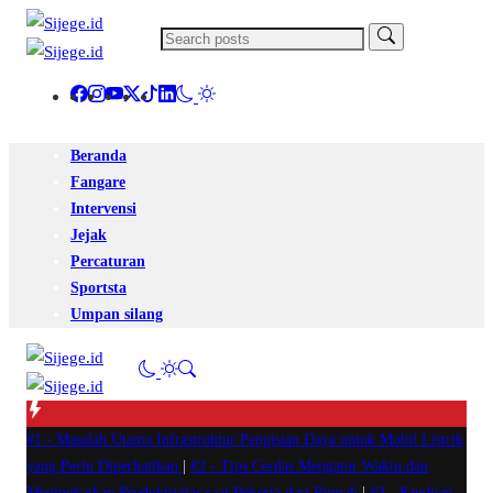
Beranda
Fangare
Intervensi
Jejak
Percaturan
Sportsta
Umpan silang
#1 -
Masalah Utama Infrastruktur Pengisian Daya untuk Mobil Listrik
yang Perlu Diperhatikan
|
#2 -
Tips Cerdas Mengatur Waktu dan
Meningkatkan Produktivitas saat Bekerja dari Rumah
|
#3 -
Panduan