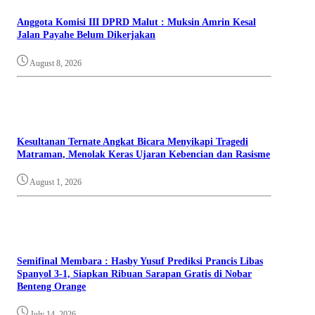
Anggota Komisi III DPRD Malut : Muksin Amrin Kesal
Jalan Payahe Belum Dikerjakan
August 8, 2026
Kesultanan Ternate Angkat Bicara Menyikapi Tragedi
Matraman, Menolak Keras Ujaran Kebencian dan Rasisme
August 1, 2026
Semifinal Membara : Hasby Yusuf Prediksi Prancis Libas
Spanyol 3-1, Siapkan Ribuan Sarapan Gratis di Nobar
Benteng Orange
July 14, 2026