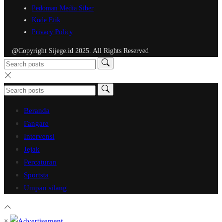
Pedoman Media Siber
Kode Etik
Privacy Policy
@Copyright Sijege.id 2025. All Rights Reserved
Beranda
Fangare
Intervensi
Jejak
Percaturan
Sportsta
Umpan silang
×