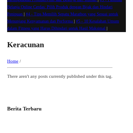
Belanja Online Cerdas: Pilih Produk dengan Bijak dan Hindari
Penipuan
|
#4 -
Tips Memilih Sepatu Marathon yang Sesuai untuk
Menunjang Kenyamanan dan Performa
|
#5 -
10 Kesalahan Umum
dalam Fitness yang Harus Dihindari untuk Hasil Maksimal
|
Keracunan
Home
/
There aren't any posts currently published under this tag.
Berita Terbaru