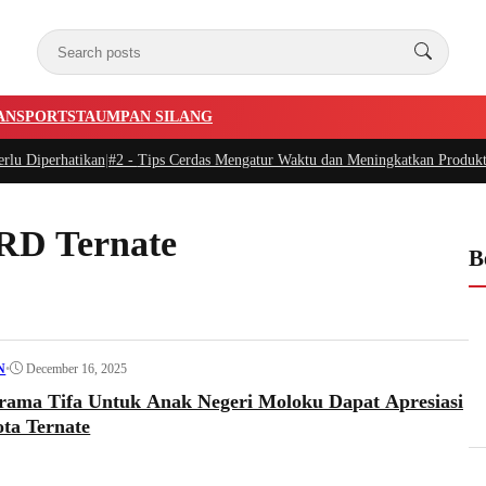
AN
SPORTSTA
UMPAN SILANG
lu Diperhatikan
|
#2 -
Tips Cerdas Mengatur Waktu dan Meningkatkan Produktivi
RD Ternate
B
•
December 16, 2025
N
 Irama Tifa Untuk Anak Negeri Moloku Dapat Apresiasi
ta Ternate