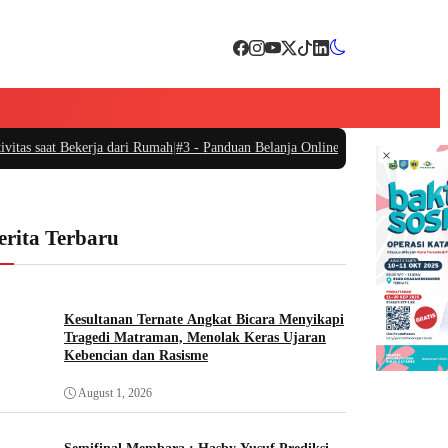
tas saat Bekerja dari Rumah
|
#3 -
Panduan Belanja Online Cerdas: Pilih Produ
×
erita Terbaru
Kesultanan Ternate Angkat Bicara Menyikapi
Tragedi Matraman, Menolak Keras Ujaran
Kebencian dan Rasisme
August 1, 2026