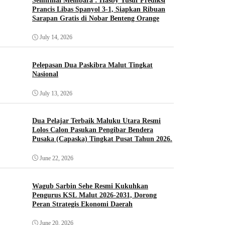
Semifinal Membara : Hasby Yusuf Prediksi
Prancis Libas Spanyol 3-1, Siapkan Ribuan
Sarapan Gratis di Nobar Benteng Orange
July 14, 2026
Pelepasan Dua Paskibra Malut Tingkat
Nasional
July 13, 2026
Dua Pelajar Terbaik Maluku Utara Resmi
Lolos Calon Pasukan Pengibar Bendera
Pusaka (Capaska) Tingkat Pusat Tahun 2026.
June 22, 2026
Wagub Sarbin Sehe Resmi Kukuhkan
Pengurus KSL Malut 2026-2031, Dorong
Peran Strategis Ekonomi Daerah
June 20, 2026