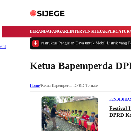
BERANDA
FANGARE
INTERVENSI
JEJAK
PERCATUR
#1 -
Masalah Utama Infrastruktur Pengisian Daya untuk Mobil Listrik yang Per
Ketua Bapemperda DP
Home
/
Ketua Bapemperda DPRD Ternate
PENDIDIKA
Festival
DPRD Ko