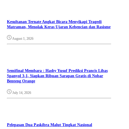
Kesultanan Ternate Angkat Bicara Menyikapi Tragedi
Matraman, Menolak Keras Ujaran Kebencian dan Rasisme
August 1, 2026
Semifinal Membara : Hasby Yusuf Prediksi Prancis Libas
Spanyol 3-1, Siapkan Ribuan Sarapan Gratis di Nobar
Benteng Orange
July 14, 2026
Pelepasan Dua Paskibra Malut Tingkat Nasional