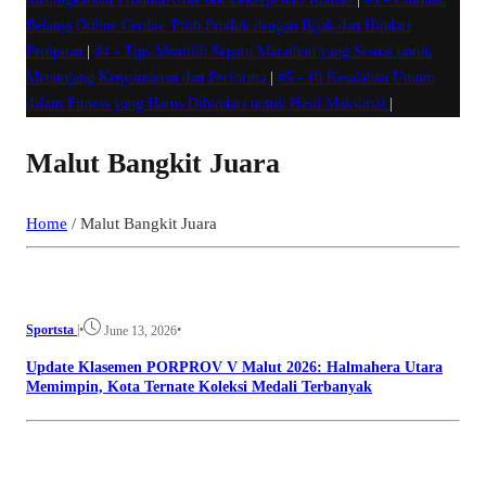
Belanja Online Cerdas: Pilih Produk dengan Bijak dan Hindari
Penipuan
|
#4 -
Tips Memilih Sepatu Marathon yang Sesuai untuk
Menunjang Kenyamanan dan Performa
|
#5 -
10 Kesalahan Umum
dalam Fitness yang Harus Dihindari untuk Hasil Maksimal
|
Malut Bangkit Juara
Home
/
Malut Bangkit Juara
Sportsta
|
•
•
June 13, 2026
Update Klasemen PORPROV V Malut 2026: Halmahera Utara
Memimpin, Kota Ternate Koleksi Medali Terbanyak