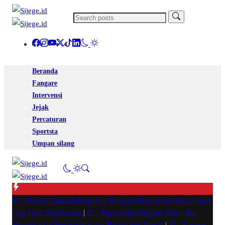
Beranda
Fangare
Intervensi
Jejak
Percaturan
Sportsta
Umpan silang
#1 -
Masalah Utama Infrastruktur Pengisian Daya untuk Mobil Listrik
yang Perlu Diperhatikan
|
#2 -
Tips Cerdas Mengatur Waktu dan
Meningkatkan Produktivitas saat Bekerja dari Rumah
|
#3 -
Panduan