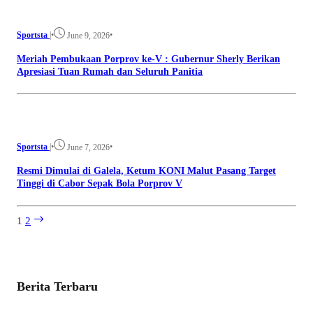
Sportsta
|
•
•
June 9, 2026
Meriah Pembukaan Porprov ke-V : Gubernur Sherly Berikan
Apresiasi Tuan Rumah dan Seluruh Panitia
Sportsta
|
•
•
June 7, 2026
Resmi Dimulai di Galela, Ketum KONI Malut Pasang Target
Tinggi di Cabor Sepak Bola Porprov V
1
2
Berita Terbaru