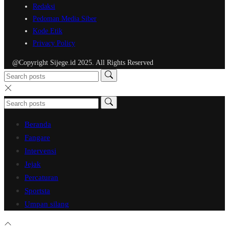
Redaksi
Pedoman Media Siber
Kode Etik
Privacy Policy
@Copyright Sijege.id 2025. All Rights Reserved
Beranda
Fangare
Intervensi
Jejak
Percaturan
Sportsta
Umpan silang