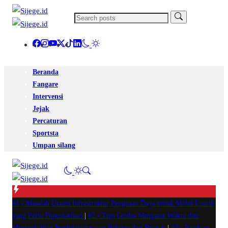
Beranda
Fangare
Intervensi
Jejak
Percaturan
Sportsta
Umpan silang
#1 -
Masalah Utama Infrastruktur Pengisian Daya untuk Mobil Listrik
yang Perlu Diperhatikan
|
#2 -
Tips Cerdas Mengatur Waktu dan
Meningkatkan Produktivitas saat Bekerja dari Rumah
|
#3 -
Panduan