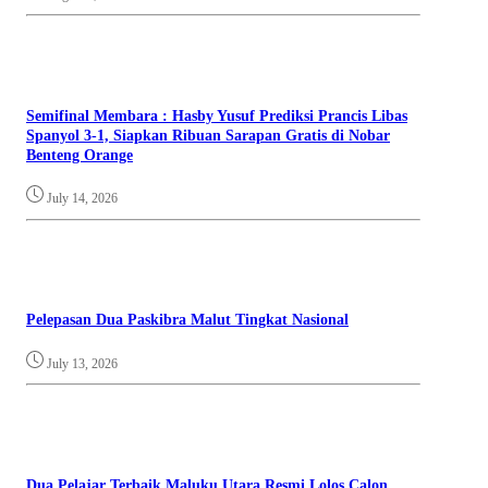
Semifinal Membara : Hasby Yusuf Prediksi Prancis Libas
Spanyol 3-1, Siapkan Ribuan Sarapan Gratis di Nobar
Benteng Orange
July 14, 2026
Pelepasan Dua Paskibra Malut Tingkat Nasional
July 13, 2026
Dua Pelajar Terbaik Maluku Utara Resmi Lolos Calon