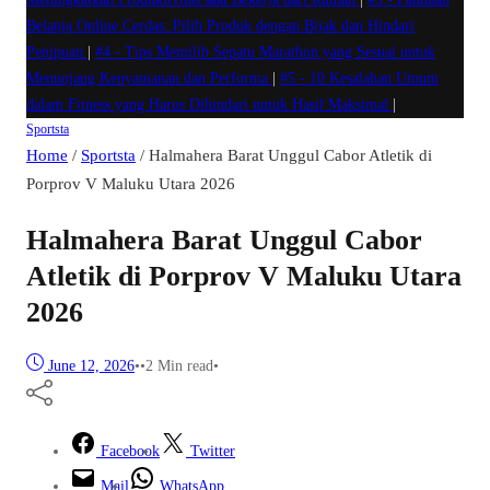
Belanja Online Cerdas: Pilih Produk dengan Bijak dan Hindari
Penipuan
|
#4 -
Tips Memilih Sepatu Marathon yang Sesuai untuk
Menunjang Kenyamanan dan Performa
|
#5 -
10 Kesalahan Umum
dalam Fitness yang Harus Dihindari untuk Hasil Maksimal
|
Sportsta
Home
/
Sportsta
/
Halmahera Barat Unggul Cabor Atletik di
Porprov V Maluku Utara 2026
Halmahera Barat Unggul Cabor
Atletik di Porprov V Maluku Utara
2026
June 12, 2026
•
•
2 Min read
•
Facebook
Twitter
Mail
WhatsApp