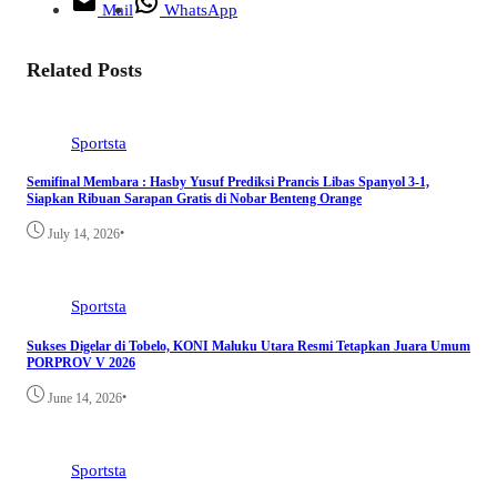
Mail
WhatsApp
Related Posts
Sportsta
Semifinal Membara : Hasby Yusuf Prediksi Prancis Libas Spanyol 3-1,
Siapkan Ribuan Sarapan Gratis di Nobar Benteng Orange
•
July 14, 2026
Sportsta
Sukses Digelar di Tobelo, KONI Maluku Utara Resmi Tetapkan Juara Umum
PORPROV V 2026
•
June 14, 2026
Sportsta