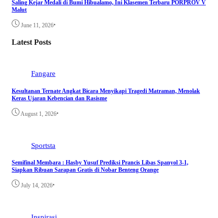
Saling Kejar Medali di Bumi Hibualamo, Ini Klasemen Terbaru PORPROV V
Malut
•
June 11, 2026
Latest Posts
Fangare
Kesultanan Ternate Angkat Bicara Menyikapi Tragedi Matraman, Menolak
Keras Ujaran Kebencian dan Rasisme
•
August 1, 2026
Sportsta
Semifinal Membara : Hasby Yusuf Prediksi Prancis Libas Spanyol 3-1,
Siapkan Ribuan Sarapan Gratis di Nobar Benteng Orange
•
July 14, 2026
Inspirasi